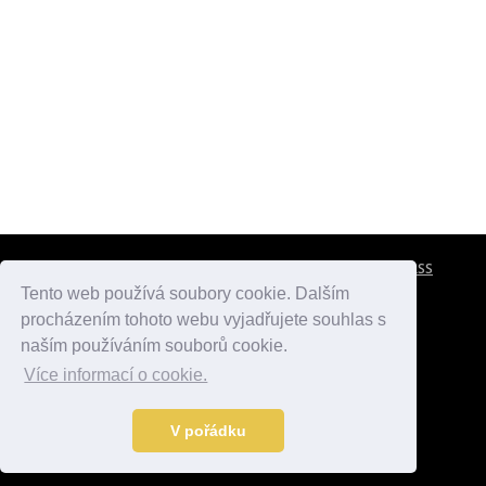
CESTOVNÍ POJIŠTĚNÍ
KONTAKTY
REKLAMA
RSS
Tento web používá soubory cookie. Dalším
procházením tohoto webu vyjadřujete souhlas s
atlasmest.cz
atlaspamatek.info
atlaszemi.info
naším používáním souborů cookie.
Více informací o cookie.
© 2005 - 2026 Desperado.cz. Všechna práva vyhrazena.
Data o počasí jsou přebírána z
OpenWeather
.
V pořádku
Kontakt:
mail@desperado.cz