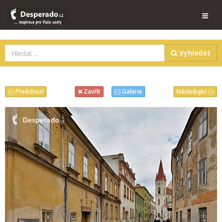
Vyhledat
Předchozí
Následující
Zavřít
Galerie