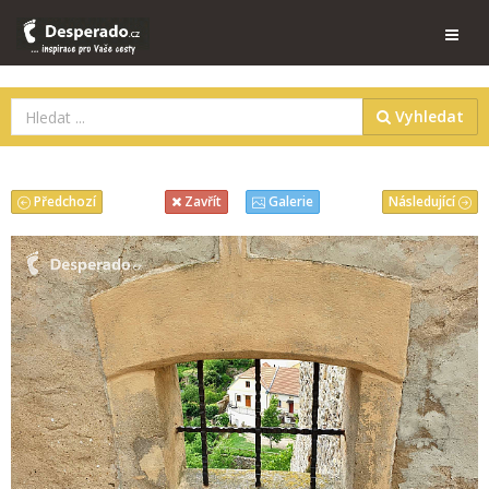
Vyhledat
Předchozí
Následující
Zavřít
Galerie