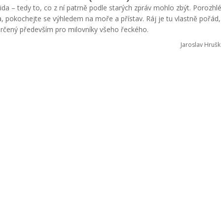
tida – tedy to, co z ní patrně podle starých zpráv mohlo zbýt. Porozhl
a, pokochejte se výhledem na moře a přístav. Ráj je tu vlastně pořád,
určený především pro milovníky všeho řeckého.
Jaroslav Hrušk