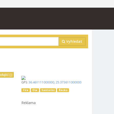
Vyhledat
edující
GPS:
36.461111000000
,
25.373611000000
Fira
Oia
Santorini
Řecko
Reklama