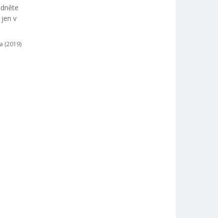
édněte
 jen v
a (2019)