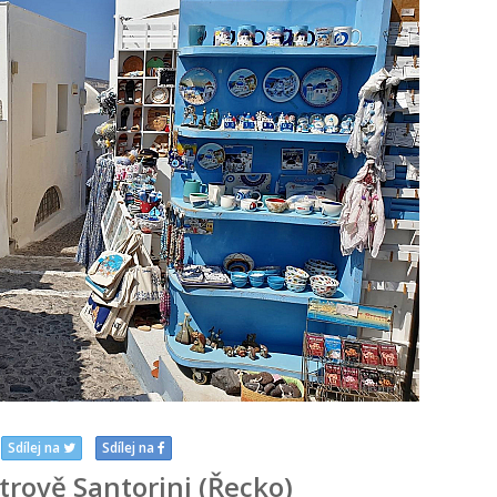
Sdílej na
Sdílej na
trově Santorini (Řecko)