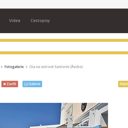
Videa
Cestopisy
Fotogalerie
Oia na ostrově Santorini (Řecko)
Násl
Zavřít
Galerie