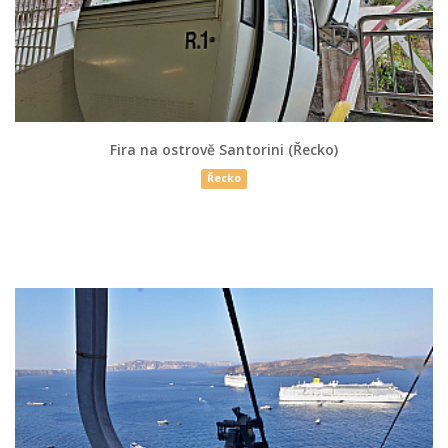
Fira na ostrově Santorini (Řecko)
Řecko