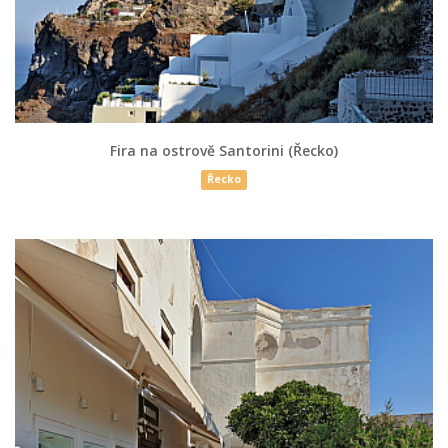
Fira na ostrově Santorini (Řecko)
Řecko