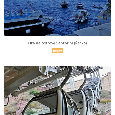
Fira na ostrově Santorini (Řecko)
Řecko