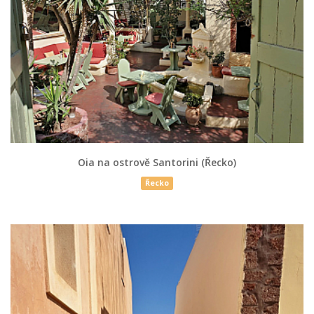
Oia na ostrově Santorini (Řecko)
Řecko