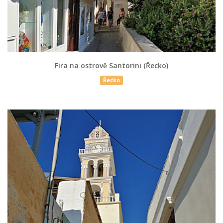
Fira na ostrově Santorini (Řecko)
Řecko