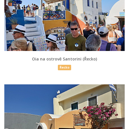
Oia na ostrově Santorini (Řecko)
Řecko