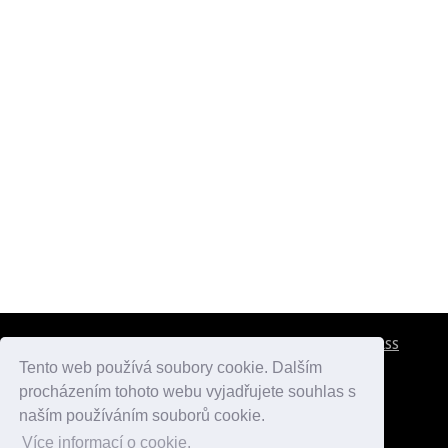
CESTOVNÍ POJIŠTĚNÍ
KONTAKTY
REKLAMA
RSS
Tento web používá soubory cookie. Dalším
procházením tohoto webu vyjadřujete souhlas s
atlasmest.cz
atlaspamatek.info
atlaszemi.info
naším používáním souborů cookie.
Více informací o cookie.