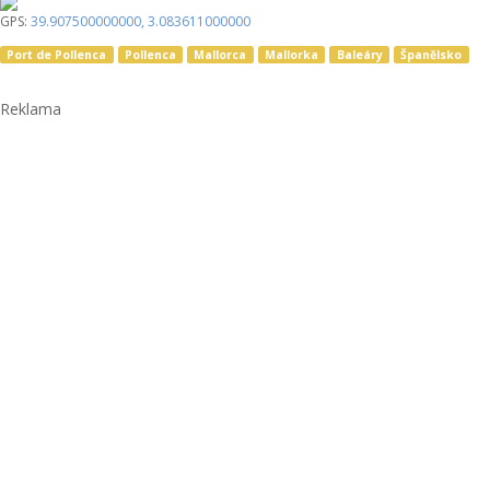
GPS:
39.907500000000
,
3.083611000000
Port de Pollenca
Pollenca
Mallorca
Mallorka
Baleáry
Španělsko
Reklama