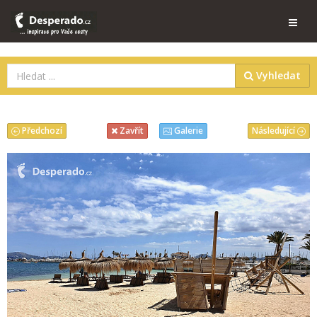
Vyhledat
Předchozí
Následující
Zavřít
Galerie