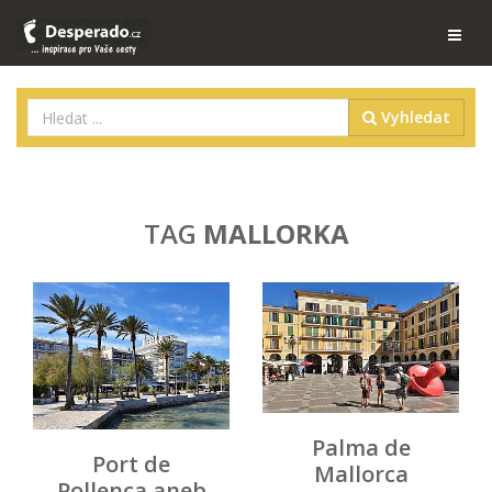
Vyhledat
TAG
MALLORKA
Palma de
Port de
Mallorca
Pollenca aneb