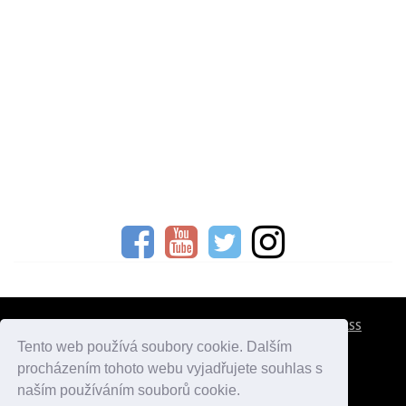
CESTOVNÍ POJIŠTĚNÍ
KONTAKTY
REKLAMA
RSS
Tento web používá soubory cookie. Dalším
procházením tohoto webu vyjadřujete souhlas s
atlasmest.cz
atlaspamatek.info
atlaszemi.info
naším používáním souborů cookie.