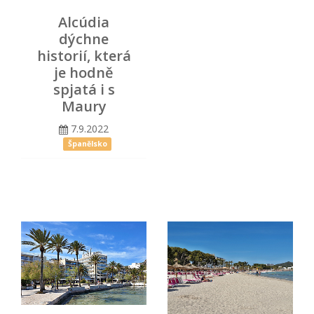
Alcúdia
dýchne
historií, která
je hodně
spjatá i s
Maury
7.9.2022
Španělsko