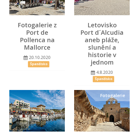
Fotogalerie z
Letovisko
Port de
Port d´Alcudia
Pollenca na
aneb pláže,
Mallorce
slunění a
historie v
20.10.2020
jednom
Španělsko
4.8.2020
Španělsko
Fotogalerie