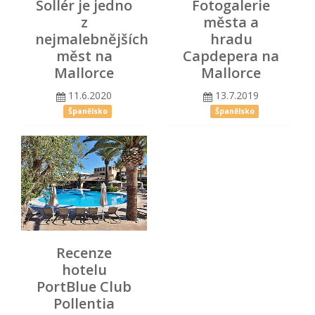
Sollér je jedno
Fotogalerie
z
města a
nejmalebnějších
hradu
měst na
Capdepera na
Mallorce
Mallorce
11.6.2020
13.7.2019
Španělsko
Španělsko
Recenze
hotelu
PortBlue Club
Pollentia