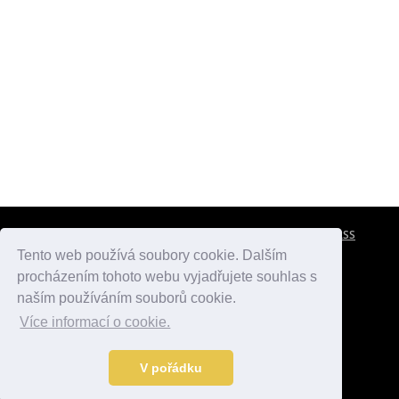
CESTOVNÍ POJIŠTĚNÍ
KONTAKTY
REKLAMA
RSS
Tento web používá soubory cookie. Dalším
procházením tohoto webu vyjadřujete souhlas s
atlasmest.cz
atlaspamatek.info
atlaszemi.info
naším používáním souborů cookie.
Více informací o cookie.
© 2005 - 2026 Desperado.cz. Všechna práva vyhrazena.
Data o počasí jsou přebírána z
OpenWeather
.
V pořádku
Kontakt:
mail@desperado.cz