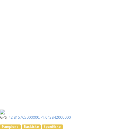
GPS:
42.815765000000
,
-1.643842000000
Pamplona
Baskicko
Španělsko