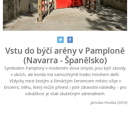
Vstu do býčí arény v Pamploně
(Navarra - Španělsko)
Symbolem Pamplony v moderním slova smyslu jsou býčí závody
v ulicích, ale korida má samozřejmě tradici mnohem delší.
Vždycky mezi šestým a čtrnáctým červencem město ožije v
Encierro, běhu, který může přinést i jisté zdravotní následky – pro
odvážlivce je však skutečným adrenalinem.
Jaroslav Hruška (2010)