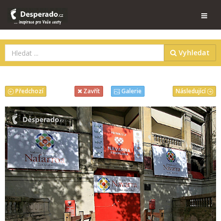
Vyhledat
Předchozí
Následující
Zavřít
Galerie