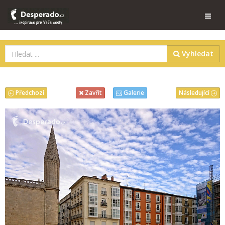
Vyhledat
Předchozí
Následující
Zavřít
Galerie