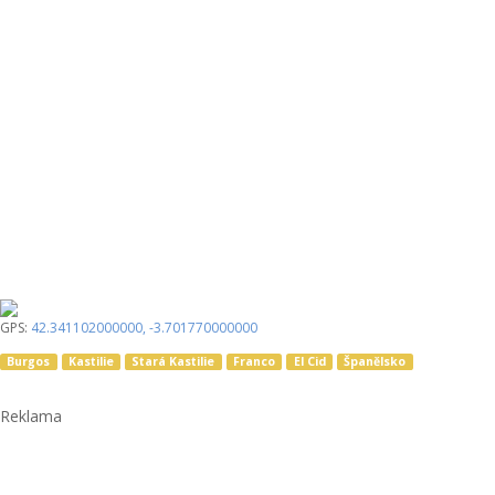
GPS:
42.341102000000
,
-3.701770000000
Burgos
Kastilie
Stará Kastilie
Franco
El Cid
Španělsko
Reklama