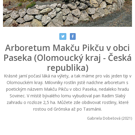
Arboretum Makču Pikču v obci
Paseka (Olomoucký kraj - Česká
republika)
Krásné jarní počasí láká na výlety, a tak máme pro vás jeden tip v
Olomouckém kraji. Milovníky rostlin jistě nadchne arboretum s
poetickým názvem Makču Pikču v obci Paseka, nedaleko hradu
Sovinec. V místě bývalého lomu vybudoval pan Radim Slabý
zahradu o rozloze 2,5 ha. Můžete zde obdivovat rostliny, které
rostou od Grónska až po Tasmánii.
Gabriela Dobešová (2021)