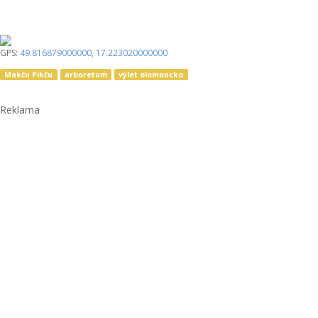
GPS:
49.816879000000
,
17.223020000000
Makču Pikču
arboretum
výlet olomoucko
Reklama