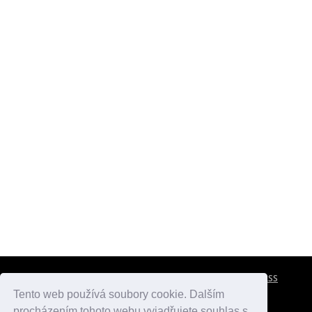
CESTOVNÍ POJIŠTĚNÍ
KONTAKTY
REKLAMA
RSS
Tento web používá soubory cookie. Dalším
procházením tohoto webu vyjadřujete souhlas s