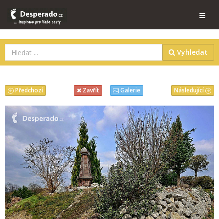
Vyhledat
Předchozí
Následující
Zavřít
Galerie