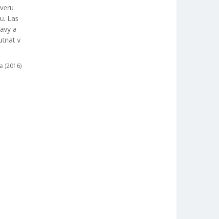
everu
u. Las
tavy a
utnat v
a (2016)