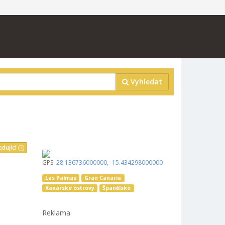
Vyhledat
edující
GPS:
28.136736000000
,
-15.434298000000
Las Palmas
Gran Canaria
Kanárské ostrovy
Španělsko
Reklama