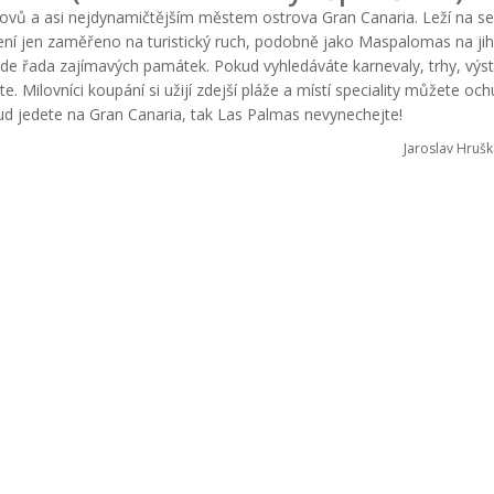
ovů a asi nejdynamičtějším městem ostrova Gran Canaria. Leží na s
ení jen zaměřeno na turistický ruch, podobně jako Maspalomas na jih
 zde řada zajímavých památek. Pokud vyhledáváte karnevaly, trhy, výs
. Milovníci koupání si užijí zdejší pláže a místí speciality můžete och
ud jedete na Gran Canaria, tak Las Palmas nevynechejte!
Jaroslav Hrušk