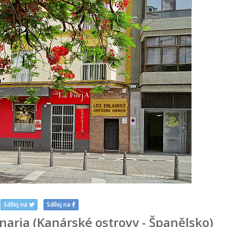
Sdílej na
Sdílej na
aria (Kanárské ostrovy - Španělsko)