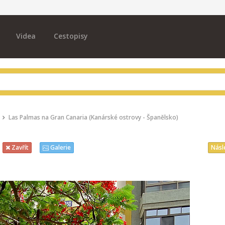
Videa
Cestopisy
Las Palmas na Gran Canaria (Kanárské ostrovy - Španělsko)
Násl
Zavřít
Galerie