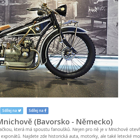
Sdílej na
Sdílej na
ichově (Bavorsko - Německo)
kou, která má spoustu fanoušků. Nejen pro ně je v Mnichově otev
ponátů. Najdete zde historická auta, motorky, ale také letecké mo