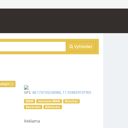
Vyhledat
edující
GPS:
48.176730238986
,
11.558839107955
BMW
muzeum BMW
Mnichov
Bavorsko
Německo
Reklama