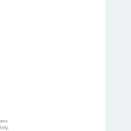
řeno
tory,