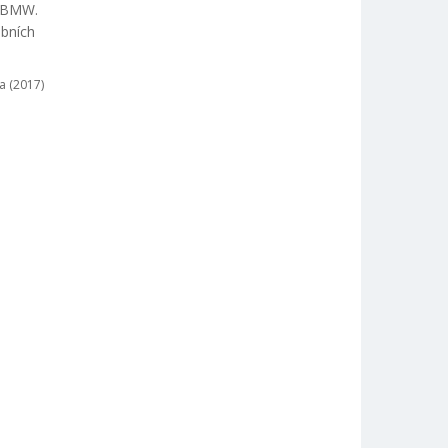
u BMW.
obních
a (2017)