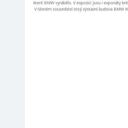
které BMW vyrábělo. V expozici jsou i exponáty br
V těsném sousedství stojí výstavní budova BMW We