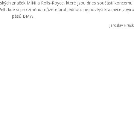
itských značek MINI a Rolls-Royce, které jsou dnes součástí koncern
lt, kde si pro změnu můžete prohlédnout nejnovější krasavce z výr
pásů BMW.
Jaroslav Hrušk