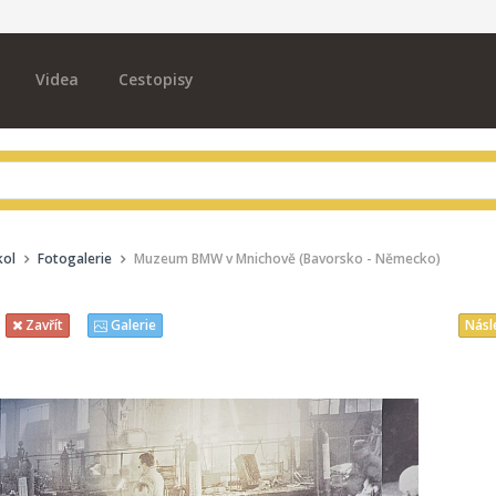
Videa
Cestopisy
kol
Fotogalerie
Muzeum BMW v Mnichově (Bavorsko - Německo)
Násl
Zavřít
Galerie