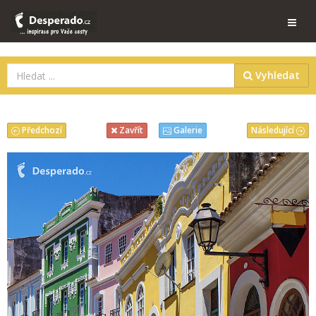
Vyhledat
Předchozí
Následující
Zavřít
Galerie