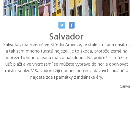
Salvador
Salvador, malá země ve Střední Americe, je stále zmítána násilím,
a tak sem mnoho turistů nejezdí. Je to škoda, protože země na
pobřeží Tichého oceánu má co nabídnout. Na pobřeží si můžete
užít pláží a ve vnitrozemí se můžete vypravit do hor a obdivovat
místní sopky. V Salvadoru žijí dodnes potomci dávných indiánů a
najdete zde i památky z indiánské éry.
Canva