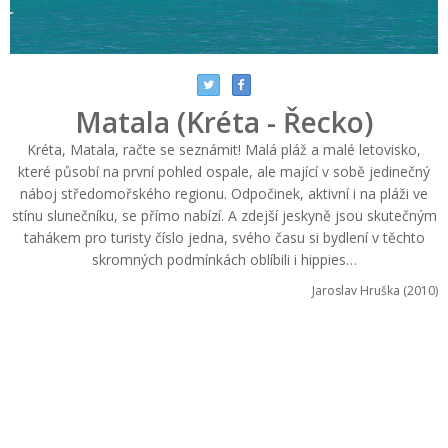
Matala (Kréta - Řecko)
Kréta, Matala, račte se seznámit! Malá pláž a malé letovisko,
které působí na první pohled ospale, ale mající v sobě jedinečný
náboj středomořského regionu. Odpočinek, aktivní i na pláži ve
stínu slunečníku, se přímo nabízí. A zdejší jeskyně jsou skutečným
tahákem pro turisty číslo jedna, svého času si bydlení v těchto
skromných podmínkách oblíbili i hippies…
Jaroslav Hruška (2010)