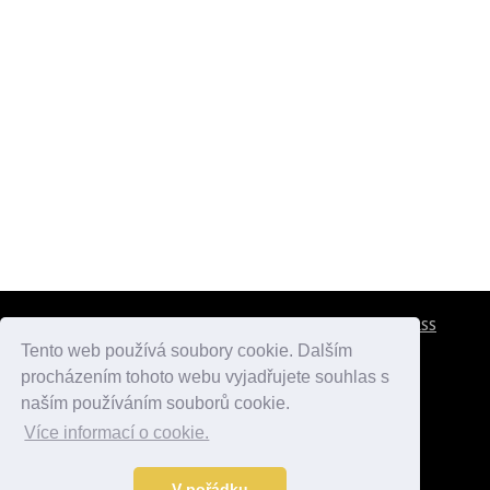
CESTOVNÍ POJIŠTĚNÍ
KONTAKTY
REKLAMA
RSS
Tento web používá soubory cookie. Dalším
procházením tohoto webu vyjadřujete souhlas s
atlasmest.cz
atlaspamatek.info
atlaszemi.info
naším používáním souborů cookie.
Více informací o cookie.
© 2005 - 2026 Desperado.cz. Všechna práva vyhrazena.
Data o počasí jsou přebírána z
OpenWeather
.
V pořádku