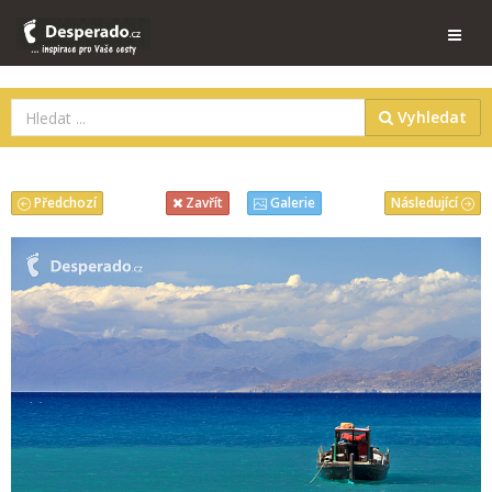
Vyhledat
Předchozí
Následující
Zavřít
Galerie