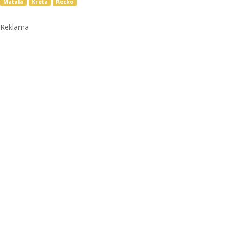
Matala
Kréta
Řecko
Reklama