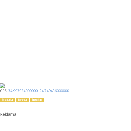
GPS:
34.993924000000
,
24.749436000000
Matala
Kréta
Řecko
Reklama