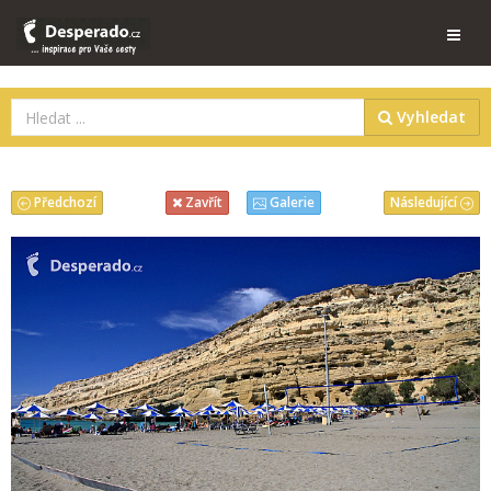
Vyhledat
Předchozí
Následující
Zavřít
Galerie