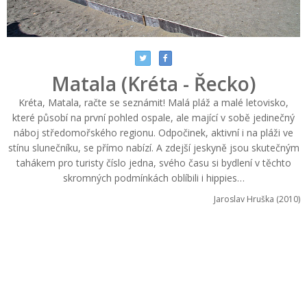
Matala (Kréta - Řecko)
Kréta, Matala, račte se seznámit! Malá pláž a malé letovisko,
které působí na první pohled ospale, ale mající v sobě jedinečný
náboj středomořského regionu. Odpočinek, aktivní i na pláži ve
stínu slunečníku, se přímo nabízí. A zdejší jeskyně jsou skutečným
tahákem pro turisty číslo jedna, svého času si bydlení v těchto
skromných podmínkách oblíbili i hippies…
Jaroslav Hruška (2010)