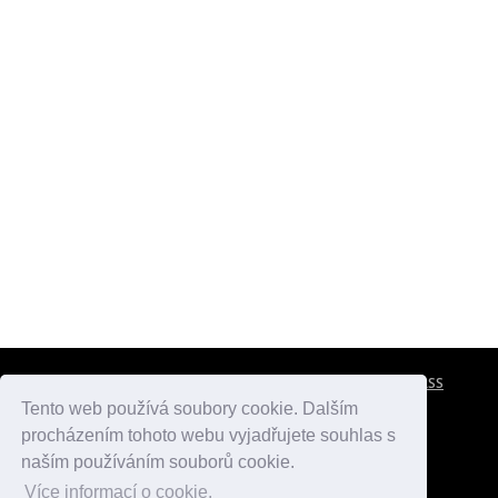
CESTOVNÍ POJIŠTĚNÍ
KONTAKTY
REKLAMA
RSS
Tento web používá soubory cookie. Dalším
procházením tohoto webu vyjadřujete souhlas s
atlasmest.cz
atlaspamatek.info
atlaszemi.info
naším používáním souborů cookie.
Více informací o cookie.