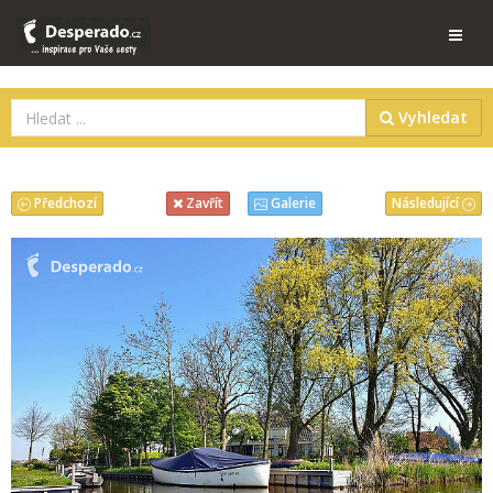
Vyhledat
Předchozí
Následující
Zavřít
Galerie