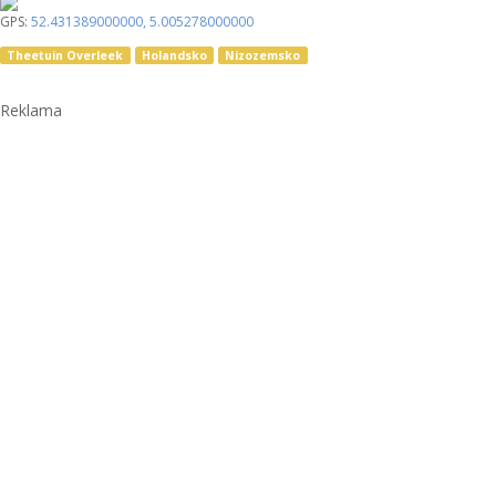
GPS:
52.431389000000
,
5.005278000000
Theetuin Overleek
Holandsko
Nizozemsko
Reklama