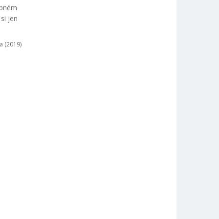
lebném
si jen
a (2019)