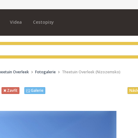
Videa
Cestopisy
heetuin Overleek
Fotogalerie
Theetuin Overleek (Nizozemsko)
Násl
Zavřít
Galerie