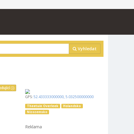
Vyhledat
edující
GPS:
52.433333000000
,
5.032500000000
Theetuin Overleek
Holandsko
Nizozemsko
Reklama