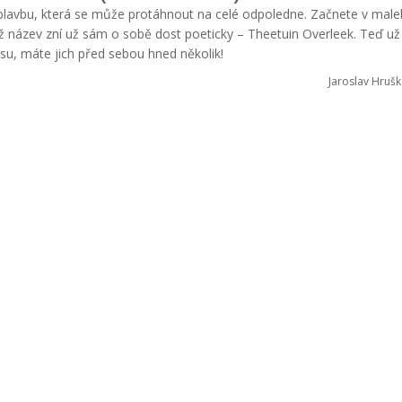
u plavbu, která se může protáhnout na celé odpoledne. Začnete v ma
ž název zní už sám o sobě dost poeticky – Theetuin Overleek. Teď už 
su, máte jich před sebou hned několik!
Jaroslav Hrušk