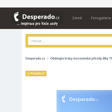
Země
Fotogalerie
Desperado.cz
Obdivujte krásy nizozemské přírody díky T
Předchozí