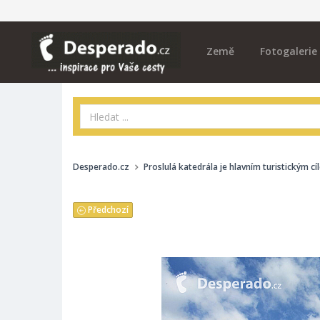
Země
Fotogalerie
Desperado.cz
Proslulá katedrála je hlavním turistickým c
Předchozí