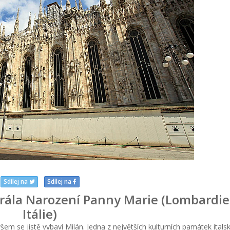
Sdílej na
Sdílej na
ála Narození Panny Marie (Lombardie
Itálie)
em se jistě vybaví Milán. Jedna z největších kulturních památek ital