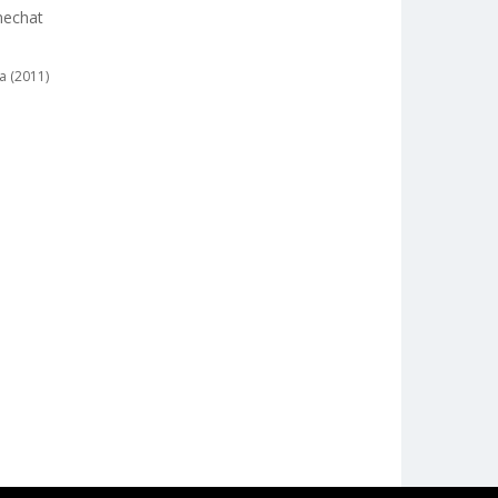
 nechat
a (2011)