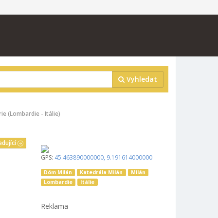
Vyhledat
 (Lombardie - Itálie)
edující
GPS:
45.463890000000
,
9.191614000000
Dóm Milán
Katedrála Milán
Milán
Lombardie
Itálie
Reklama