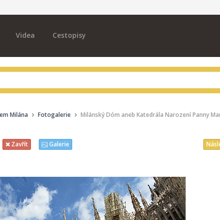
Videa
Cestopisy
ílem Milána
Fotogalerie
Milánský Dóm aneb Katedrála Narození Panny Marie
Násl
Zavřít
Galerie