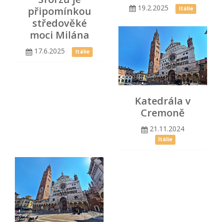
19.2.2025
připomínkou
Itálie
středověké
moci Milána
17.6.2025
Itálie
Katedrála v
Cremoně
21.11.2024
Itálie