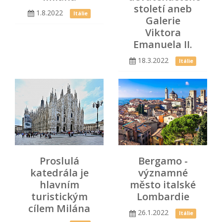
století aneb
1.8.2022
Itálie
Galerie
Viktora
Emanuela II.
18.3.2022
Itálie
Proslulá
Bergamo -
katedrála je
významné
hlavním
město italské
turistickým
Lombardie
cílem Milána
26.1.2022
Itálie