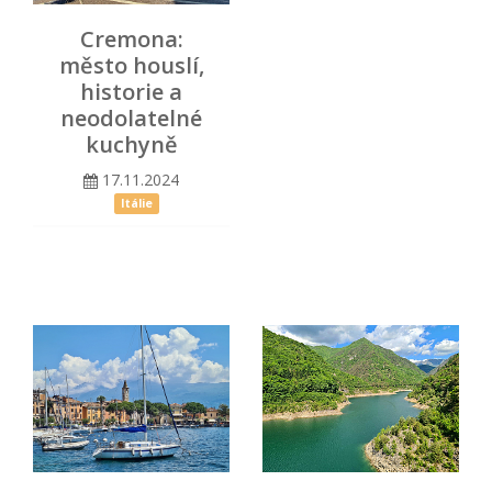
Cremona:
město houslí,
historie a
neodolatelné
kuchyně
17.11.2024
Itálie