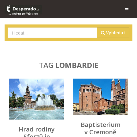
Vyhledat
TAG
LOMBARDIE
Baptisterium
Hrad rodiny
v Cremoně
Sforzů je