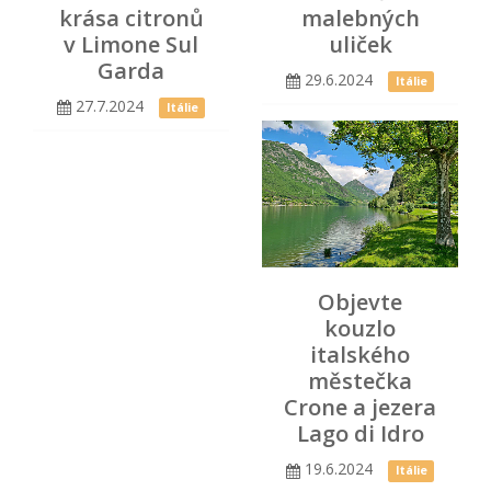
krása citronů
malebných
v Limone Sul
uliček
Garda
29.6.2024
Itálie
27.7.2024
Itálie
Objevte
kouzlo
italského
městečka
Crone a jezera
Lago di Idro
19.6.2024
Itálie