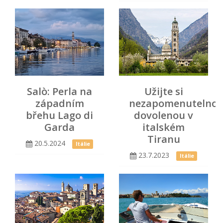
Salò: Perla na
Užijte si
západním
nezapomenutelno
břehu Lago di
dovolenou v
Garda
italském
Tiranu
20.5.2024
Itálie
23.7.2023
Itálie