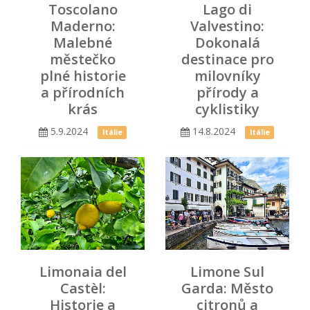
Toscolano
Lago di
Maderno:
Valvestino:
Malebné
Dokonalá
městečko
destinace pro
plné historie
milovníky
a přírodních
přírody a
krás
cyklistiky
5.9.2024
14.8.2024
Itálie
Itálie
Limonaia del
Limone Sul
Castèl:
Garda: Město
Historie a
citronů a