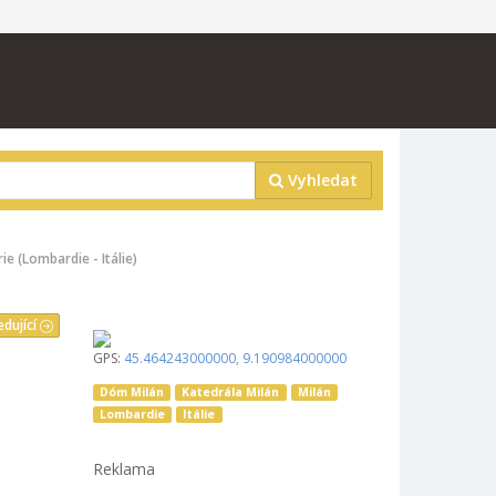
Vyhledat
 (Lombardie - Itálie)
edující
GPS:
45.464243000000
,
9.190984000000
Dóm Milán
Katedrála Milán
Milán
Lombardie
Itálie
Reklama