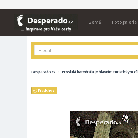
Země
Fotogalerie
Desperado.cz
Proslulá katedrála je hlavním turistickým c
Předchozí