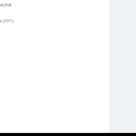
 nechat
a (2011)