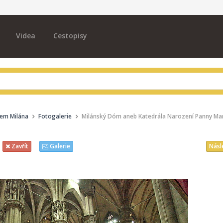
Videa
Cestopisy
ílem Milána
Fotogalerie
Milánský Dóm aneb Katedrála Narození Panny Marie
Násl
Zavřít
Galerie