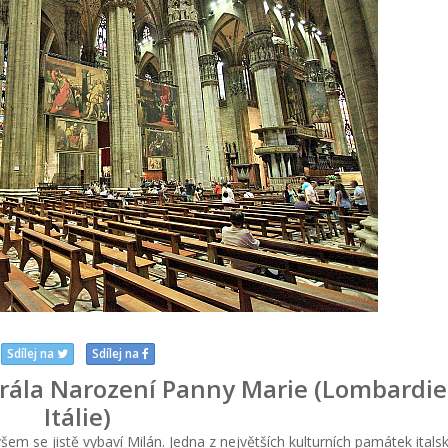
Sdílej na
Sdílej na
ála Narození Panny Marie (Lombardie
Itálie)
em se jistě vybaví Milán. Jedna z největších kulturních památek ital