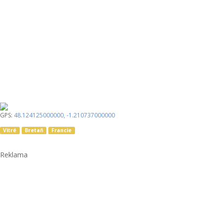
GPS:
48.124125000000
,
-1.210737000000
Vitré
Bretaň
Francie
Reklama