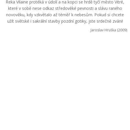
Řeka Vilaine protéká v údolí a na kopci se hrdě tyčí město Vitré,
které v sobě nese odkaz středověké pevnosti a slávu raného
novověku, kdy vzkvétalo až téměř k nebesům. Pokud si chcete
užít světské i sakrální stavby pozdní gotiky, jste srdečně zváni!
Jaroslav Hruška (2009)