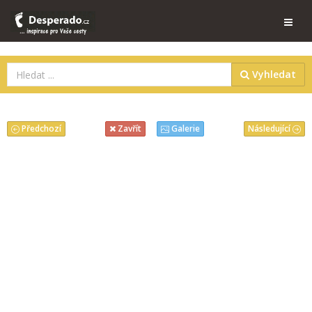
Vyhledat
Předchozí
Následující
Zavřít
Galerie