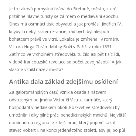
Je to taková pomyslná brána do Bretaně, město, které
přitáhne hlavně turisty se zájmem o medievální epochu.
Dnes má osmnáct tisíc obyvatel a jak prohlásil Jindřich IV.,
kdybych nebyl králem Francie, rád bych byl alespoň
bohatcem právě ve Vitré. Lokalita je zmíněna i v románu
Victora Huga Chrám Matky Boží v Paříži z roku 1831.
Zatímco ve vrcholném středověku tu žilo asi pět tisíc lidí,
v době francouzské revoluce se počet zdvojnásobil. A jak
vlastně vznikl název města?
Antika dala základ zdejšímu osídlení
Za galorománských časů vznikla osada s názvem
odvozeným od jména Victor či Victrix, farmáře, který
hospodařil v nedalekém okolí. Rozkvět ve středověku byl
umožněn i díky pilné práci benediktinských mnichů. Největší
dominantou regionu je zdejší hrad, který poprvé kázal
stavět Robert I. na konci jedenáctého století, aby jej po půl