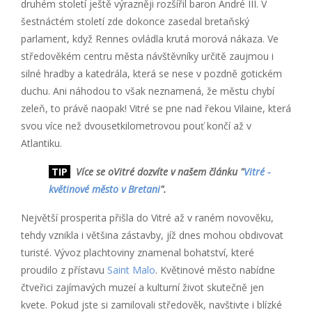
druhém století ještě výrazněji rozšířil baron André III. V
šestnáctém století zde dokonce zasedal bretaňský
parlament, když Rennes ovládla krutá morová nákaza. Ve
středověkém centru města návštěvníky určitě zaujmou i
silné hradby a katedrála, která se nese v pozdně gotickém
duchu. Ani náhodou to však neznamená, že městu chybí
zeleň, to právě naopak! Vitré se pne nad řekou Vilaine, která
svou více než dvousetkilometrovou pouť končí až v
Atlantiku.
TIP
Více se oVitré dozvíte v našem článku "
Vitré -
květinové město v Bretani
".
Největší prosperita přišla do Vitré až v raném novověku,
tehdy vznikla i většina zástavby, jíž dnes mohou obdivovat
turisté. Vývoz plachtoviny znamenal bohatství, které
proudilo z přístavu
Saint Malo
. Květinové město nabídne
čtveřici zajímavých muzeí a kulturní život skutečně jen
kvete. Pokud jste si zamilovali středověk, navštivte i blízké