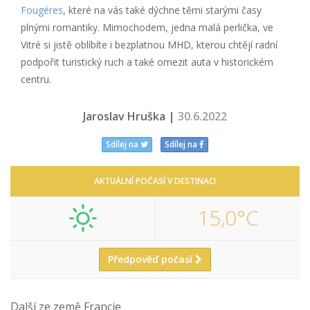
Fougéres
, které na vás také dýchne těmi starými časy
plnými romantiky. Mimochodem, jedna malá perlička, ve
Vitré si jistě oblíbíte i bezplatnou MHD, kterou chtějí radní
podpořit turistický ruch a také omezit auta v historickém
centru.
Jaroslav Hruška |
30.6.2022
Sdílej na
Sdílej na
AKTUÁLNÍ POČASÍ V DESTINACI
15,0°C
Předpověď počasí
Další ze země Francie