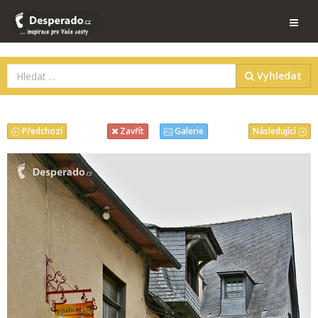
Vyhledat
Předchozí
Následující
Zavřít
Galerie