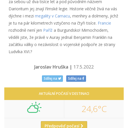
za sebou už dva tisíce let a pod původním názvem
Darioritum jej znají římské legie. Historie věčně živá na vás
dýchne i mezi
megality v Carnacu
, menhiry a dolmeny, jichž
je tu na pár kilometrech vztyčeno na čtyři tisíce.
Francie
rozhodně není jen
Paříž
a Burgundsko! Mimochodem,
věděli jste, že právě v Auray jednal Benjamin Franklin na
začátku války o nezávislost o vojenské podpoře ze strany
Ludvíka XVI.?
Jaroslav Hruška |
17.5.2022
Sdílej na
Sdílej na
AKTUÁLNÍ POČASÍ V DESTINACI
24,6°C
Předpověď počasí