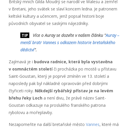
Britský mnich Gilda Moudrý se narodil ve Walesu a zemřel
v Bretani, jeho svátek se slaví koncem ledna. Je patronem
keltské kultury a učencem, jenž popsal historii boje
původních obyvatel se saskými nájezdníky.
TIP
Více o Auray se dozvíte v našem článku "
Auray –
menší bratr Vannes s odkazem historie bretaňského
dědictví
".
Zajímavá je i
budova radnice, která byla vystavěna
v osmnáctém století
či procházka po mostě u přístavu
Saint-Goustan, který je poprvé zmíněn ve 13. století a
naposledy pak byl nákladně opravován před dobrými
čtyřiceti roky.
Někdejší rybářský přístav je na levém
břehu řeky Loch
a není divu, že právě název Saint-
Goustan odkazuje na proslulého franského patrona
rybolovu a mořeplavby.
Nezapomeňte na další bretaňské město
Vannes
, které má