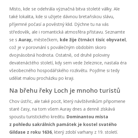
Místo, kde se odehrála význačná bitva stoleté války. Ale
také lokalita, kde si užijete dávnou bretaňskou slávu,
příjemné počasí a pověstný klid. Dýchne tu na vás
středověk, ale i romantická atmosféra přístavu. Seznamte
se s
Auray,
městečkem,
kde žije čtrnáct tisíc obyvatel
,
což je v porovnání s poválečným obdobím skoro
dvojnásobná hodnota. Ostatně, od druhé poloviny
devatenáctého století, kdy sem vede železnice, nastala éra
všeobecného hospodářského rozkvětu. Pojďme si tedy
udělat malou procházku po kraji.
Na břehu řeky Loch je mnoho turistů
Chov ústřic, ale také pocit, který návštěvníkům připomene
staré časy, na tom všem Auray dnes a denně získává
spoustu turistického kreditu.
Dominantou místa
z pohledu sakrálních památek je kostel svatého
Gildase z roku 1636
, který zdobí varhany z 19. století.