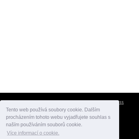
CESTOVNÍ POJIŠTĚNÍ
KONTAKTY
REKLAMA
RSS
Tento web používá soubory cookie. Dalším
procházením tohoto webu vyjadřujete souhlas s
atlasmest.cz
atlaspamatek.info
atlaszemi.info
naším používáním souborů cookie.
Více informací o cookie.
© 2005 - 2026 Desperado.cz. Všechna práva vyhrazena.