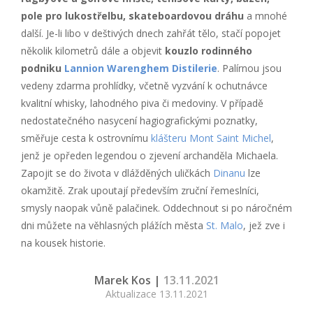
pole pro lukostřelbu, skateboardovou dráhu
a mnohé
další. Je-li libo v deštivých dnech zahřát tělo, stačí popojet
několik kilometrů dále a objevit
kouzlo rodinného
podniku
Lannion Warenghem Distilerie
. Palírnou jsou
vedeny zdarma prohlídky, včetně vyzvání k ochutnávce
kvalitní whisky, lahodného piva či medoviny. V případě
nedostatečného nasycení hagiografickými poznatky,
směřuje cesta k ostrovnímu
klášteru Mont Saint Michel
,
jenž je opředen legendou o zjevení archanděla Michaela.
Zapojit se do života v dlážděných uličkách
Dinanu
lze
okamžitě. Zrak upoutají především zruční řemeslníci,
smysly naopak vůně palačinek. Oddechnout si po náročném
dni můžete na věhlasných plážích města
St. Malo
, jež zve i
na kousek historie.
Marek Kos |
13.11.2021
Aktualizace 13.11.2021