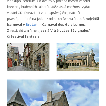
v nákupní centrum. Co dva roky pořádá město večerní
koncerty hudebních talentů, vítěz získá možnost vydat
vlastní CD. Dorazíte-li v ten správný čas, natrefíte
pravděpodobně na jeden z místních festivalů popř.
největší
karneval v
Bretani
– Carnaval des Gais Lurnos
.
Z festivalů zmiňme
„Jazz á Vitré“, „Les Sévignáles“
či festival fantazie
.