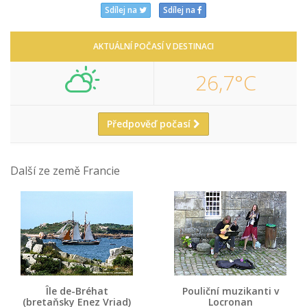
Sdílej na
Sdílej na
AKTUÁLNÍ POČASÍ V DESTINACI
26,7°C
Předpověď počasí
Další ze země Francie
Île de-Bréhat
Pouliční muzikanti v
(bretaňsky Enez Vriad)
Locronan