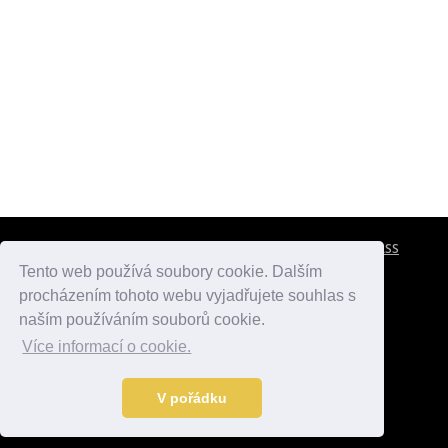
CESTOVNÍ POJIŠTĚNÍ
KONTAKTY
REKLAMA
RSS
Tento web používá soubory cookie. Dalším
procházením tohoto webu vyjadřujete souhlas s
atlasmest.cz
atlaspamatek.info
atlaszemi.info
naším používáním souborů cookie.
Více informací o cookie.
© 2005 - 2026 Desperado.cz. Všechna práva vyhrazena.
Data o počasí jsou přebírána z
OpenWeather
.
V pořádku
Kontakt:
mail@desperado.cz