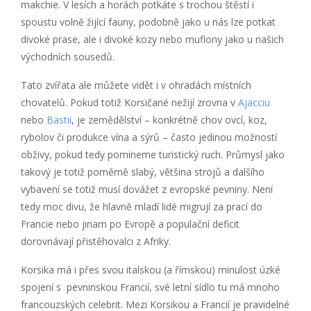
makchie. V lesích a horách potkáte s trochou štěstí i
spoustu volně žijící fauny, podobně jako u nás lze potkat
divoké prase, ale i divoké kozy nebo muflony jako u našich
východních sousedů.
Tato zvířata ale můžete vidět i v ohradách místních
chovatelů. Pokud totiž Korsičané nežijí zrovna v
Ajacciu
nebo
Bastii
, je zemědělství – konkrétně chov ovcí, koz,
rybolov či produkce vína a sýrů – často jedinou možností
obživy, pokud tedy pomineme turistický ruch. Průmysl jako
takový je totiž poměrně slabý, většina strojů a dalšího
vybavení se totiž musí dovážet z evropské pevniny. Není
tedy moc divu, že hlavně mladí lidé migrují za prací do
Francie nebo jinam po Evropě a populační deficit
dorovnávají přistěhovalci z Afriky.
Korsika má i přes svou italskou (a římskou) minulost úzké
spojení s pevninskou Francií, své letní sídlo tu má mnoho
francouzských celebrit. Mezi Korsikou a Francií je pravidelné