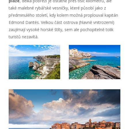
pláže
, délka pobřeží je ostatně přes tisíc kilometrů, ale
také malebné rybářské vesničky, které působí jako z
předminulého století, kdy kolem možná proplouval kapitán
Edmond Dantés. Velkou část ostrova (hlavně vnitrozemí)
zaujímají vysoké horské štíty, sem ale pochopitelně tolik
turistů nezavítá.