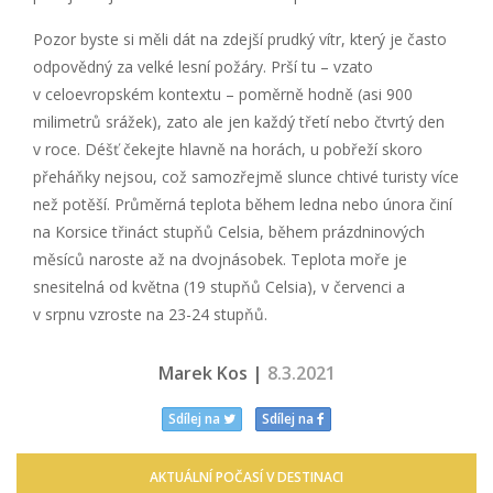
Pozor byste si měli dát na zdejší prudký vítr, který je často
odpovědný za velké lesní požáry. Prší tu – vzato
v celoevropském kontextu – poměrně hodně (asi 900
milimetrů srážek), zato ale jen každý třetí nebo čtvrtý den
v roce. Déšť čekejte hlavně na horách, u pobřeží skoro
přeháňky nejsou, což samozřejmě slunce chtivé turisty více
než potěší. Průměrná teplota během ledna nebo února činí
na Korsice třináct stupňů Celsia, během prázdninových
měsíců naroste až na dvojnásobek. Teplota moře je
snesitelná od května (19 stupňů Celsia), v červenci a
v srpnu vzroste na 23-24 stupňů.
Marek Kos |
8.3.2021
Sdílej na
Sdílej na
AKTUÁLNÍ POČASÍ V DESTINACI