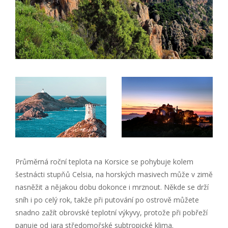
Průměrná roční teplota na Korsice se pohybuje kolem
šestnácti stupňů Celsia, na horských masivech může v zimě
nasněžit a nějakou dobu dokonce i mrznout. Někde se drží
sníh i po celý rok, takže při putování po ostrově můžete
snadno zažít obrovské teplotní výkyvy, protože při pobřeží
panuje od jara středomořské subtropické klima.