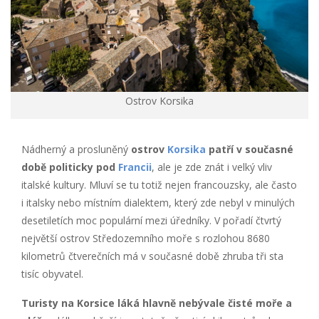
Ostrov Korsika
Nádherný a prosluněný
ostrov
Korsika
patří v současné
době politicky pod
Francii
, ale je zde znát i velký vliv
italské kultury. Mluví se tu totiž nejen francouzsky, ale často
i italsky nebo místním dialektem, který zde nebyl v minulých
desetiletích moc populární mezi úředníky. V pořadí čtvrtý
největší ostrov Středozemního moře s rozlohou 8680
kilometrů čtverečních má v současné době zhruba tři sta
tisíc obyvatel.
Turisty na Korsice láká hlavně nebývale čisté moře a