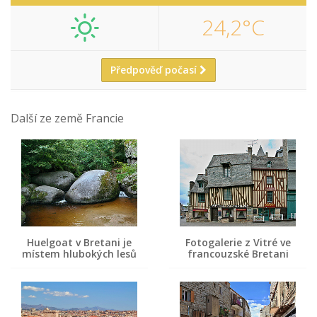
24,2°C
Předpověď počasí
Další ze země Francie
Huelgoat v Bretani je
Fotogalerie z Vitré ve
místem hlubokých lesů
francouzské Bretani