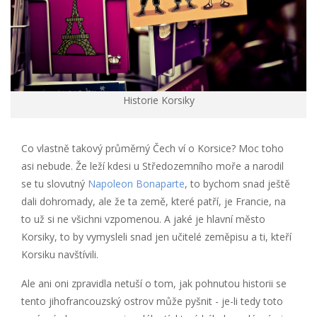
Historie Korsiky
Co vlastně takový průměrný Čech ví o Korsice? Moc toho
asi nebude. Že leží kdesi u Středozemního moře a narodil
se tu slovutný
Napoleon Bonaparte
, to bychom snad ještě
dali dohromady, ale že ta země, které patří, je Francie, na
to už si ne všichni vzpomenou. A jaké je hlavní město
Korsiky, to by vymysleli snad jen učitelé zeměpisu a ti, kteří
Korsiku navštívili.
Ale ani oni zpravidla netuší o tom, jak pohnutou historii se
tento jihofrancouzský ostrov může pyšnit - je-li tedy toto