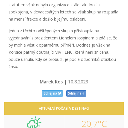
statutem však nebyla organizace stále tak docela
spokojena, v devadesátých letech se však skupina rozpadla
na menší frakce a došlo k jejímu oslabení.
Jedna z těchto odštěpených skupin přistoupila na
vyjednávání s prezidentem Lionelem Jospinem a zdá se, že
by mohla vést k opatrnému příměří. Dodnes je však na
Korsice patrný doutnající vliv FLNC, která není zničena,
pouze usnula. Kdy se probudí, je podle odborníků otázkou
času.
Marek Kos |
10.8.2023
Sdílej na
Sdílej na
AKTUÁLNÍ POČASÍ V DESTINACI
20,7°C