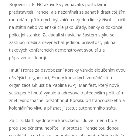
Bojovníci z FLNC aktivně vyjednávali s politickými
představiteli Francie, ale nezdráhali se sahat k drastičtějším
metodám, při kterých byl zničen nejeden lidský život. Útočili
na státní nebo vojenské cíle jako úřady, banky či dokonce
policejní stanice. Zakládali si navíc na častém styku se
zástupci médií a nevynechali jedinou příležitost, jak na
tiskových konferencích demonstrovat svou sílu a
připravenost k boji.
Hnutí Fronta za osvobození Korsiky vzniklo sloučením dvou
dřívějších organizací, Fronty korsických zemědělců a
organizace Ghjustizia Paolina (GP). Manifest, který nově
seskupené hnuté vydalo a adresovalo především politikům,
zněl jednoznačně: odstřihnout Korsiku od francouzského a
koloniálního vlivu a přiznat jí statut autonomního státu.
Za cíl si kladli sjednocení korsického lidu ve jménu boje
proti společnému nepříteli, a protože Francie tou dobou
vynakládala na boj se separatisty zcela nepřiměřené síly (v