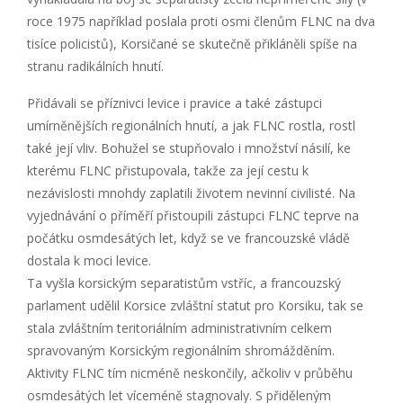
roce 1975 například poslala proti osmi členům FLNC na dva
tisíce policistů), Korsičané se skutečně přikláněli spíše na
stranu radikálních hnutí.
Přidávali se příznivci levice i pravice a také zástupci
umírněnějších regionálních hnutí, a jak FLNC rostla, rostl
také její vliv. Bohužel se stupňovalo i množství násilí, ke
kterému FLNC přistupovala, takže za její cestu k
nezávislosti mnohdy zaplatili životem nevinní civilisté. Na
vyjednávání o příměří přistoupili zástupci FLNC teprve na
počátku osmdesátých let, když se ve francouzské vládě
dostala k moci levice.
Ta vyšla korsickým separatistům vstříc, a francouzský
parlament udělil Korsice zvláštní statut pro Korsiku, tak se
stala zvláštním teritoriálním administrativním celkem
spravovaným Korsickým regionálním shromážděním.
Aktivity FLNC tím nicméně neskončily, ačkoliv v průběhu
osmdesátých let víceméně stagnovaly. S přiděleným