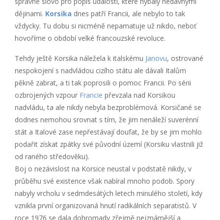
správné slovo pro popis událostí, které hýbaly nedávnými
dějinami.
Korsika
dnes patří Francii, ale nebylo to tak
vždycky. Tu dobu si nicméně nepamatuje už nikdo, neboť
hovoříme o období velké francouzské revoluce.
Tehdy ještě Korsika náležela k italskému
Janovu
, ostrované
nespokojení s nadvládou cizího státu ale dávali Italům
pěkně zabrat, a ti tak poprosili o pomoc Francii. Po sérii
ozbrojených vzpour
Francie
převzala nad Korsikou
nadvládu, ta ale nikdy nebyla bezproblémová. Korsičané se
dodnes nemohou srovnat s tím, že jim nenáleží suverénní
stát a Italové zase nepřestávají doufat, že by se jim mohlo
podařit získat zpátky své původní území (Korsiku vlastnili již
od raného středověku).
Boj o nezávislost na Korsice neustal v podstatě nikdy, v
průběhu své existence však nabíral mnoho podob. Spory
nabyly vrcholu v sedmdesátých letech minulého století, kdy
vznikla první organizovaná hnutí radikálních separatistů. V
roce 1976 se dala dohromady zřejmě nejznámější a