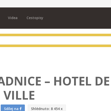
Videa
Cestopisy
ADNICE – HOTEL DE
VILLE
Sdílej na
Shlédnuto:
8 454 x