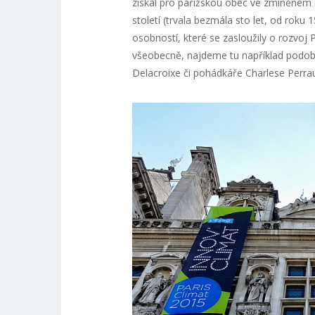
získal pro pařížskou obec ve zmíněném 
století (trvala bezmála sto let, od rok
osobností, které se zasloužily o rozvoj P
všeobecně, najdeme tu například podobiz
Delacroixe či pohádkáře Charlese Perrau