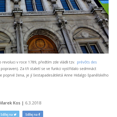
 revoluci v roce 1789, předtím zde vládli tzv.
prévôts des
 popraven). Za tři staletí se ve funkci vystřídalo sedmnáct
že poprvé žena, je jí šestapadesátiletá Anne Hidalgo španělského
Marek Kos |
6.3.2018
Sdílej na
Sdílej na