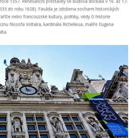
roce 1357. Renesanční přestavby se budova dočkala v 16. až 17.
u 1533 do roku 1628). Fasáda je zdobena sochami historických
aříže nebo francouzské kultury, politiky, vědy či historie
nu filosofa Voltaira, kardinála Richelieua, malíře Eugena
lta.