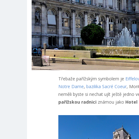
Třebaže pařížským symbolem je
Eiffelo
Notre Dame
,
bazilika Sacré Coeur
, Mon
neměli byste si nechat ujít ještě jedno v
pařížskou radnici
známou jako
Hotel 