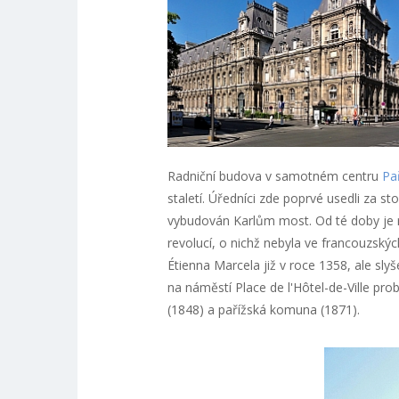
Radniční budova v samotném centru
Pa
staletí. Úředníci zde poprvé usedli za st
vybudován Karlům most. Od té doby je r
revolucí, o nichž nebyla ve francouzskýc
Étienna Marcela již v roce 1358, ale sly
na náměstí Place de l'Hôtel-de-Ville pr
(1848) a pařížská komuna (1871).