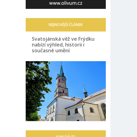
NEJNOVĚJŠÍ ČLÁNEK
Svatojánská věž ve Frýdku
nabízí výhled, historii i
současné umění
KAM DÁLE?