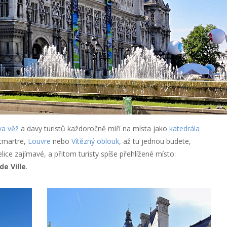
va věž
a davy turistů každoročně míří na místa jako
katedrála
tmartre,
Louvre
nebo
Vítězný oblouk
, až tu jednou budete,
elice zajímavé, a přitom turisty spíše přehlížené místo:
de Ville
.