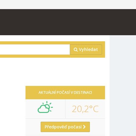
Vyhledat
AKTUÁLNÍ POČASÍ V DESTINACI
20,2°C
Předpověď počasí