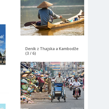
Deník z Thajska a Kambodže
(3 / 6)