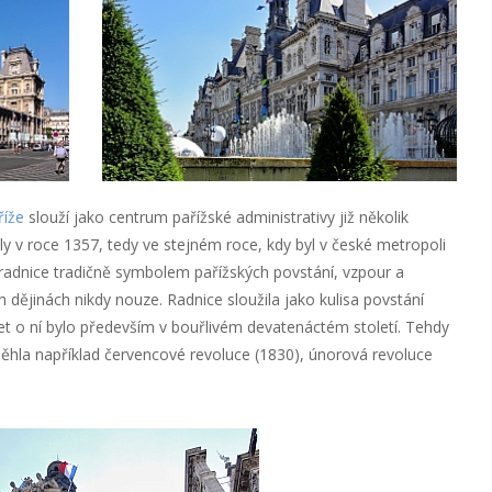
říže
slouží jako centrum pařížské administrativy již několik
oly v roce 1357, tedy ve stejném roce, kdy byl v české metropoli
adnice tradičně symbolem pařížských povstání, vzpour a
h dějinách nikdy nouze. Radnice sloužila jako kulisa povstání
šet o ní bylo především v bouřlivém devatenáctém století. Tehdy
oběhla například červencové revoluce (1830), únorová revoluce