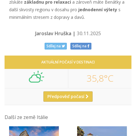
získáte
základnu pro relaxaci
a zároveň máte Benátky a
další skvosty regionu v dosahu pro
jednodenní výlety
s
minimálním stresem z dopravy a davů.
Jaroslav Hruška |
30.11.2025
Sdílej na
Sdílej na
AKTUÁLNÍ POČASÍ V DESTINACI
35,8°C
Předpověď počasí
Další ze země Itálie