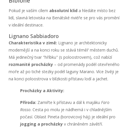
Bibione
Pokud je vaším cílem
absolutní klid
a hledáte místo bez
lidí, slavná letoviska na Benátské riviéře se pro vás promění
v ideální destinace.
Lignano Sabbiadoro
Charakteristika v zimě:
Lignano je architektonicky
modernější a na konci roku se stává téměř městem duchů.
Má jedinečný tvar "hříbku" (s poloostrovem), což nabízí
rozmanité procházky
– od promenády podél otevřeného
moře až po tiché stezky podél laguny Marano. Více živěji je
na konci poloostrova v blízkosti přístavu lodí a jachet.
Procházky a Aktivity:
Příroda:
Zamiřte k přístavu a dál k majáku
Faro
Rosso
. Cesta po molu je nádherná i v chladnějším
počasí. Oblast Pineta (borovicový háj) je ideální pro
jogging a procházky
v chráněném závětří.