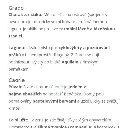
Grado
Charakteristika:
Město ležící na ostrově (spojené s
pevninou) je historicky velmi bohaté a má nádhernou
lagunu. Je oblíbené pro své
termální lázně a lázeňskou
tradici
.
Laguna:
Ideální místo pro
cyklovýlety a pozorování
ptáků
v tichém prostředí laguny. Z
Grada
se dají
podniknout i výlety do blízké
Aquileie
s římskými
památkami.
Caorle
Půvab:
Staré centrum
Caorle
je
jedním z
nejmalebnějších
na pobřeží Benátska. Domy jsou
pomalovány
pastelovými barvami
a úzké uličky se svažují
k moři.
Co si užít:
I v zimě je zde živěji díky stálým obyvatelům.
Dominantou je
šikmá zvonice (campanile)
a kostelíček u