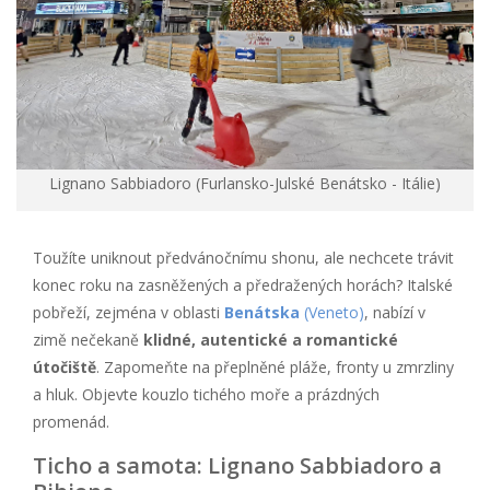
Lignano Sabbiadoro (Furlansko-Julské Benátsko - Itálie)
Toužíte uniknout předvánočnímu shonu, ale nechcete trávit
konec roku na zasněžených a předražených horách? Italské
pobřeží, zejména v oblasti
Benátska
(Veneto)
, nabízí v
zimě nečekaně
klidné, autentické a romantické
útočiště
. Zapomeňte na přeplněné pláže, fronty u zmrzliny
a hluk. Objevte kouzlo tichého moře a prázdných
promenád.
Ticho a samota: Lignano Sabbiadoro a