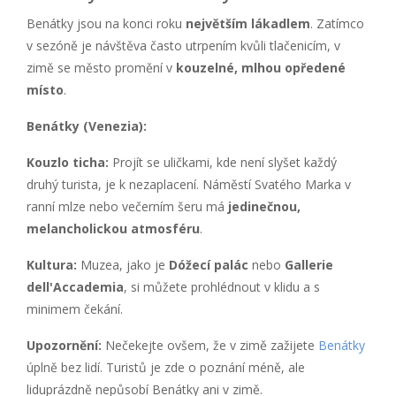
Benátky jsou na konci roku
největším lákadlem
. Zatímco
v sezóně je návštěva často utrpením kvůli tlačenicím, v
zimě se město promění v
kouzelné, mlhou opředené
místo
.
Benátky (Venezia):
Kouzlo ticha:
Projít se uličkami, kde není slyšet každý
druhý turista, je k nezaplacení. Náměstí Svatého Marka v
ranní mlze nebo večerním šeru má
jedinečnou,
melancholickou atmosféru
.
Kultura:
Muzea, jako je
Dóžecí palác
nebo
Gallerie
dell'Accademia
, si můžete prohlédnout v klidu a s
minimem čekání.
Upozornění:
Nečekejte ovšem, že v zimě zažijete
Benátky
úplně bez lidí. Turistů je zde o poznání méně, ale
liduprázdně nepůsobí Benátky ani v zimě.