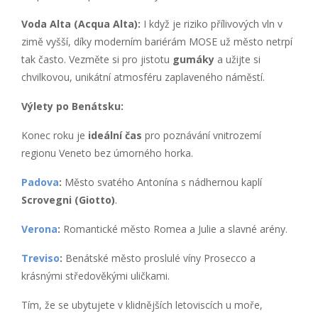
Voda Alta (Acqua Alta):
I když je riziko přílivových vln v
zimě vyšší, díky moderním bariérám MOSE už město netrpí
tak často. Vezměte si pro jistotu
gumáky
a užijte si
chvilkovou, unikátní atmosféru zaplaveného náměstí.
Výlety po Benátsku:
Konec roku je
ideální čas
pro poznávání vnitrozemí
regionu Veneto bez úmorného horka.
Padova
:
Město svatého Antonína s nádhernou kaplí
Scrovegni (Giotto)
.
Verona
:
Romantické město Romea a Julie a slavné arény.
Treviso
:
Benátské město proslulé víny Prosecco a
krásnými středověkými uličkami.
Tím, že se ubytujete v klidnějších letoviscích u moře,