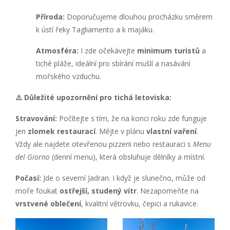
Příroda:
Doporučujeme dlouhou procházku směrem
k ústí řeky Tagliamento a k majáku.
Atmosféra:
I zde očekávejte
minimum turistů
a
tiché pláže, ideální pro sbírání mušlí a nasávání
mořského vzduchu.
⚠️ Důležité upozornění pro tichá letoviska:
Stravování:
Počítejte s tím, že na konci roku zde funguje
jen
zlomek restaurací
. Mějte v plánu
vlastní vaření
.
Vždy ale najdete otevřenou pizzerii nebo restauraci s
Menu
del Giorno
(denní menu), která obsluhuje dělníky a místní.
Počasí:
Jde o severní Jadran. I když je slunečno, může od
moře foukat
ostřejší, studený vítr
. Nezapomeňte na
vrstvené oblečení
, kvalitní větrovku, čepici a rukavice.