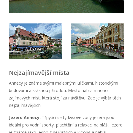
Nejzajímavější místa
Annecy je známé svými malebnými uličkami, historickými
budovami a krásnou přírodou. Město nabízí mnoho
zajímavých míst, která stojí za návštěvu. Zde je výběr těch
nejzajímavějších.
Jezero Annecy:
Třpytící se tyrkysové vody jezera jsou
ideální pro vodní sporty, plachtění a relaxaci na pláži. Jezero
je známé jako jedno z nejčistších v Evropě a nabízí