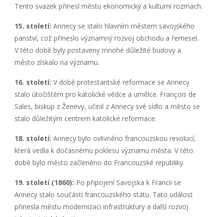
Tento svazek přinesl městu ekonomický a kulturní rozmach.
15. století:
Annecy se stalo hlavním městem savojského
panství, což přineslo významný rozvoj obchodu a řemesel.
V této době byly postaveny mnohé důležité budovy a
město získalo na významu.
16. století:
V době protestantské reformace se Annecy
stalo útočištěm pro katolické vědce a umělce. François de
Sales, biskup z Ženevy, učinil z Annecy své sídlo a město se
stalo důležitým centrem katolické reformace.
18. století:
Annecy bylo ovlivněno francouzskou revolucí,
která vedla k dočasnému poklesu významu města. V této
době bylo město začleněno do Francouzské republiky.
19. století (1860):
Po připojení Savojska k Francii se
Annecy stalo součástí francouzského státu. Tato událost
přinesla městu modernizaci infrastruktury a další rozvoj