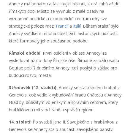
Annecy má bohatou a fascinující historii, která sahá až do
římských dob. Město se vyvinulo z malé osady na
významné politické a ekonomické centrum díky své
strategické poloze mezi
Francií
a
Itálií
. Během staletí bylo
Annecy svědkem mnoha důležitých historických událostí,
které formovaly jeho současnou podobu.
Římské období:
První osídlení v oblasti Annecy lze
vysledovat až do doby Římské říše. Římané založili osadu
Boutae poblíž dnešního Annecy, což poskytlo základ pro
budoucí rozvoj města.
Středověk (12. století):
Annecy se stalo sídlem hrabat z
Genevois, což vedlo k vybudování hradu Château d'Annecy.
Hrad byl důležitým vojenským a správním centrem, který
hrál klíčovou roli v ochraně a správě regionu.
14. století:
Po svatbě Jana II. Savojského s hraběnkou z
Genevois se Annecy stalo součástí savojského panství.