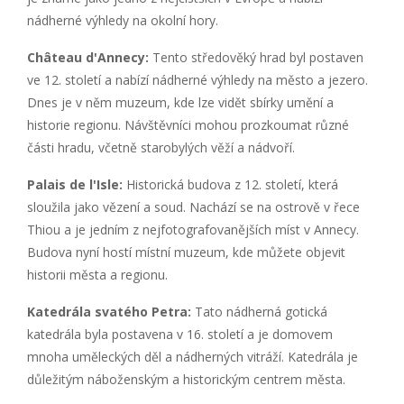
nádherné výhledy na okolní hory.
Château d'Annecy:
Tento středověký hrad byl postaven
ve 12. století a nabízí nádherné výhledy na město a jezero.
Dnes je v něm muzeum, kde lze vidět sbírky umění a
historie regionu. Návštěvníci mohou prozkoumat různé
části hradu, včetně starobylých věží a nádvoří.
Palais de l'Isle:
Historická budova z 12. století, která
sloužila jako vězení a soud. Nachází se na ostrově v řece
Thiou a je jedním z nejfotografovanějších míst v Annecy.
Budova nyní hostí místní muzeum, kde můžete objevit
historii města a regionu.
Katedrála svatého Petra:
Tato nádherná gotická
katedrála byla postavena v 16. století a je domovem
mnoha uměleckých děl a nádherných vitráží. Katedrála je
důležitým náboženským a historickým centrem města.