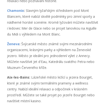
relaxaci nebo poznávání historie.
Chamonix
:
Slavným lyžařským střediskem pod Mont
Blancem, které nabízí skvělé podmínky pro zimní sporty a
nádherné horské scenérie. Kromě lyžování můžete navštívit
i ledovec Mer de Glace nebo se projet lanovkou na Aiguille
du Midi s výhledem na Mont Blanc.
Ženeva
:
Švýcarské město známé svými mezinárodními
organizacemi, krásnými parky a výhledem na Ženevské
jezero. Město je ideální pro jednodenní výlet z Annecy.
Můžete navštívit Jet d'Eau, Katedrálu svatého Petra nebo
Muzeum Červeného kříže.
Aix-les-Bains:
Lázeňské město ležící u jezera Bourget,
které je známé svými termálními prameny a wellness
centry. Nabízí ideální relaxaci a odpočinek v krásném
prostředí. Můžete se také projet po jezeře Bourget nebo
navštívit místní kasino.