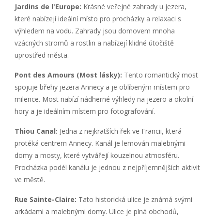
Jardins de l'Europe:
Krásné veřejné zahrady u jezera,
které nabízejí ideální místo pro procházky a relaxaci s
výhledem na vodu. Zahrady jsou domovem mnoha
vzácných stromů a rostlin a nabízejí klidné útočiště
uprostřed města.
Pont des Amours (Most lásky):
Tento romantický most
spojuje břehy jezera Annecy a je oblíbeným místem pro
milence. Most nabízí nádherné výhledy na jezero a okolní
hory a je ideálním místem pro fotografování.
Thiou Canal:
Jedna z nejkratších řek ve Francii, která
protéká centrem Annecy. Kanál je lemován malebnými
domy a mosty, které vytvářejí kouzelnou atmosféru.
Procházka podél kanálu je jednou z nejpříjemnějších aktivit
ve městě.
Rue Sainte-Claire:
Tato historická ulice je známá svými
arkádami a malebnými domy. Ulice je plná obchodů,