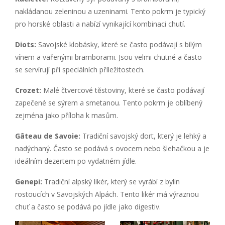
nakládanou zeleninou a uzeninami. Tento pokrm je typický
pro horské oblasti a nabízí vynikající kombinaci chutí.
Diots:
Savojské klobásky, které se často podávají s bílým
vínem a vařenými bramborami. Jsou velmi chutné a často
se servírují při speciálních příležitostech.
Crozet:
Malé čtvercové těstoviny, které se často podávají
zapečené se sýrem a smetanou. Tento pokrm je oblíbený
zejména jako příloha k masům.
Gâteau de Savoie:
Tradiční savojský dort, který je lehký a
nadýchaný. Často se podává s ovocem nebo šlehačkou a je
ideálním dezertem po vydatném jídle.
Genepi:
Tradiční alpský likér, který se vyrábí z bylin
rostoucích v Savojských Alpách. Tento likér má výraznou
chuť a často se podává po jídle jako digestiv.