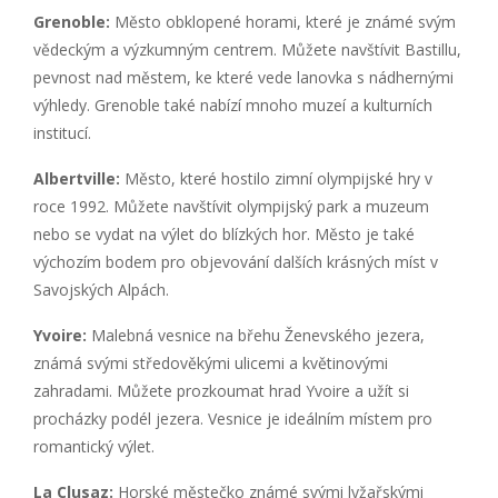
Grenoble:
Město obklopené horami, které je známé svým
vědeckým a výzkumným centrem. Můžete navštívit Bastillu,
pevnost nad městem, ke které vede lanovka s nádhernými
výhledy. Grenoble také nabízí mnoho muzeí a kulturních
institucí.
Albertville:
Město, které hostilo zimní olympijské hry v
roce 1992. Můžete navštívit olympijský park a muzeum
nebo se vydat na výlet do blízkých hor. Město je také
výchozím bodem pro objevování dalších krásných míst v
Savojských Alpách.
Yvoire:
Malebná vesnice na břehu Ženevského jezera,
známá svými středověkými ulicemi a květinovými
zahradami. Můžete prozkoumat hrad Yvoire a užít si
procházky podél jezera. Vesnice je ideálním místem pro
romantický výlet.
La Clusaz:
Horské městečko známé svými lyžařskými