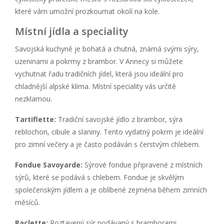
které vám umožní prozkoumat okolí na kole.
Místní jídla a speciality
Savojská kuchyně je bohatá a chutná, známá svými sýry,
uzeninami a pokrmy z brambor. V Annecy si můžete
vychutnat řadu tradičních jídel, která jsou ideální pro
chladnější alpské klima. Místní speciality vás určitě
nezklamou.
Tartiflette:
Tradiční savojské jídlo z brambor, sýra
reblochon, cibule a slaniny. Tento vydatný pokrm je ideální
pro zimní večery a je často podáván s čerstvým chlebem.
Fondue Savoyarde:
Sýrové fondue připravené z místních
sýrů, které se podává s chlebem. Fondue je skvělým
společenským jídlem a je oblíbené zejména během zimních
měsíců.
Raclette:
Roztavený sýr podávaný s bramborami,