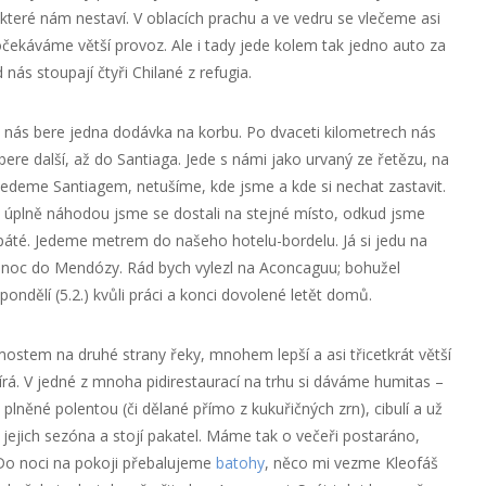
které nám nestaví. V oblacích prachu a ve vedru se vlečeme asi
čekáváme větší provoz. Ale i tady jede kolem tak jedno auto za
d nás stoupají čtyři Chilané z refugia.
 nás bere jedna dodávka na korbu. Po dvaceti kilometrech nás
ere další, až do Santiaga. Jede s námi jako urvaný ze řetězu, na
 jedeme Santiagem, netušíme, kde jsme a kde si nechat zastavit.
– úplně náhodou jsme se dostali na stejné místo, odkud jsme
l páté. Jedeme metrem do našeho hotelu-bordelu. Já si jedu na
a noc do Mendózy. Rád bych vylezl na Aconcaguu; bohužel
ndělí (5.2.) kvůli práci a konci dovolené letět domů.
ostem na druhé strany řeky, mnohem lepší a asi třicetkrát větší
írá. V jedné z mnoha pidirestaurací na trhu si dáváme humitas –
, plněné polentou (či dělané přímo z kukuřičných zrn), cibulí a už
 jejich sezóna a stojí pakatel. Máme tak o večeři postaráno,
Do noci na pokoji přebalujeme
batohy
, něco mi vezme Kleofáš