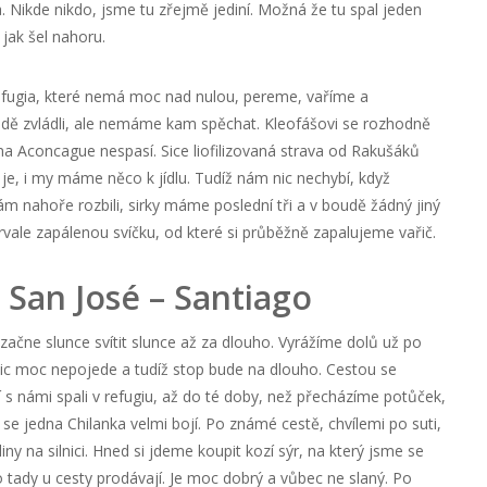
. Nikde nikdo, jsme tu zřejmě jediní. Možná že tu spal jeden
jak šel nahoru.
u refugia, které nemá moc nad nulou, pereme, vaříme a
dě zvládli, ale nemáme kam spěchat. Kleofášovi se rozhodně
a Aconcague nespasí. Sice liofilizovaná strava od Rakušáků
 je, i my máme něco k jídlu. Tudíž nám nic nechybí, když
 nahoře rozbili, sirky máme poslední tři a v boudě žádný jiný
ale zapálenou svíčku, od které si průběžně zapalujeme vařič.
o San José – Santiago
začne slunce svítit slunce až za dlouho. Vyrážíme dolů už po
nic moc nepojede a tudíž stop bude na dlouho. Cestou se
 s námi spali v refugiu, až do té doby, než přecházíme potůček,
se jedna Chilanka velmi bojí. Po známé cestě, chvílemi po suti,
ny na silnici. Hned si jdeme koupit kozí sýr, na který jsme se
ho tady u cesty prodávají. Je moc dobrý a vůbec ne slaný. Po