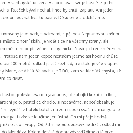
denty santiagské univerzity a prodávají svoje básně. Z jedné
ych si lísteček býval nechal, hned by chtěli zaplatit. Ani jeden
 schopni poznat kvalitu básně. Děkujeme a odcházíme.
, upravený jako park, s palmami, s pěknou Neptunovou kašnou,
a město z horní skály. Je vidět sice na všechny strany, ale
k mi město nepřijde vůbec fotogenické. Navíc pohled směrem na
y. Protože nám jeden kopec nestačím jdeme asi hodinu chůze
 o asi 200 metrů, odkud je též rozhled, ale stále je vše v oparu.
ny Marie, celá bílá. Ve svahu je ZOO, kam se Kleofáš chystá, až
em co dělat.
 hustou polévku zvanou granados, obsahující kukuřici, cibuli,
 národní jídlo, pastel de choclo, si nedáváme, neboť obsahuje
š mi vynáší z hotelu batoh, na zemi spolu svačíme mango a je
 manga, takže se loučíme jen ústně. On mi přeje hodně
ný návrat do Evropy. Odjíždím na autobusové nádraží, odkud mi
bus do Mendózy. Kolem desáté doopravdy vyjíždíme a já brzo