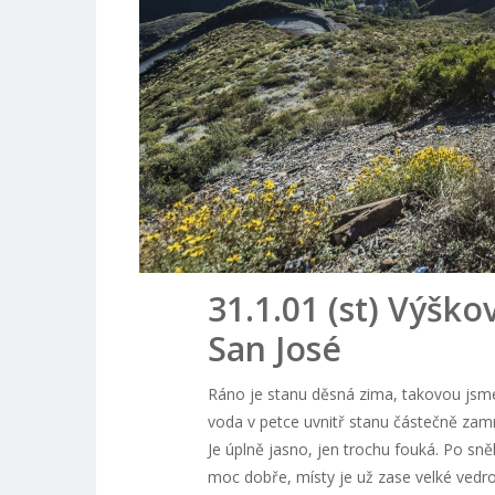
31.1.01 (st) Výšk
San José
Ráno je stanu děsná zima, takovou jsme 
voda v petce uvnitř stanu částečně zam
Je úplně jasno, jen trochu fouká. Po sn
moc dobře, místy je už zase velké vedro