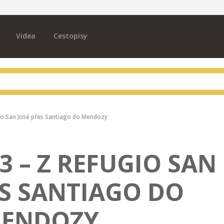
Videa
Cestopisy
gio San José přes Santiago do Mendozy
3 – Z REFUGIO SAN
ES SANTIAGO DO
ENDOZY