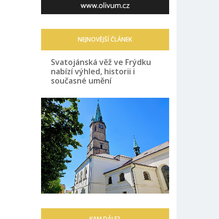
NEJNOVĚJŠÍ ČLÁNEK
Svatojánská věž ve Frýdku
nabízí výhled, historii i
současné umění
KAM DÁLE?