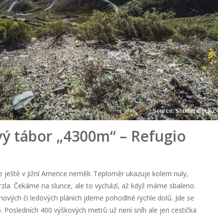
ový tábor „4300m“ – Refugio
ještě v Jižní Americe neměli. Teploměr ukazuje kolem nuly,
rzla. Čekáme na slunce, ale to vychází, až když máme sbaleno.
ěhových či ledových pláních jdeme pohodlně rychle dolů. Jde se
. Posledních 400 výškových metrů už není sníh ale jen cestička