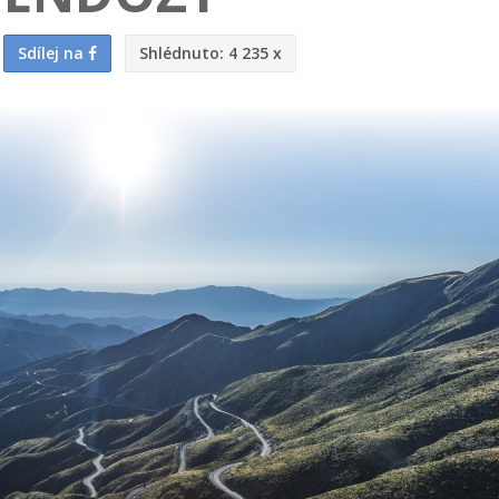
Sdílej na
Shlédnuto:
4 235 x