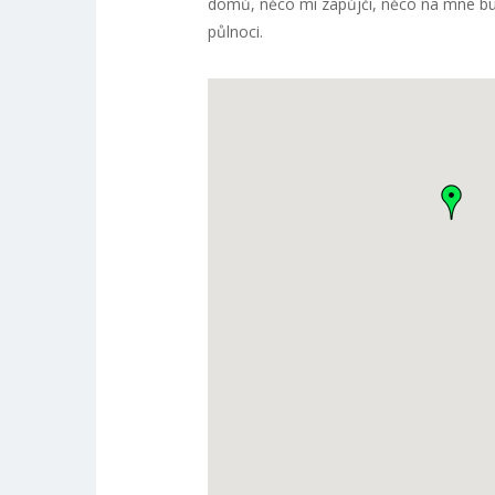
domů, něco mi zapůjčí, něco na mne bud
půlnoci.