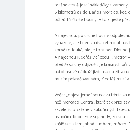
prašné cestě jezdí náklaďáky s kameny, 
6 kilometrů až do Baňos Morales, kde o
půl až tři čtvrtě hodiny. A to si ještě pře
A najednou, po druhé hodině odpolední,
vyhazuje, ale hned za dvacet minut nás b
korbě to fouká, ale je to super. Dlouho
A najednou Kleofáš vidí ceduli „Metro“ 
před šesti dny odjížděli. Je krásných pů
autobusové nádraží jízdenku na zítra n
musím pokračovat sám, Kleofáš musí v po
Večer „objevujeme“ soustavu tržnic za m
než Mercado Central, které tak brzo zav
skvělé jídlo vařené v kukuřičných listech
asi ničím. Kupujeme si jahody, zrovna je
kašičku s kilem jahod – mňam, mňam. 