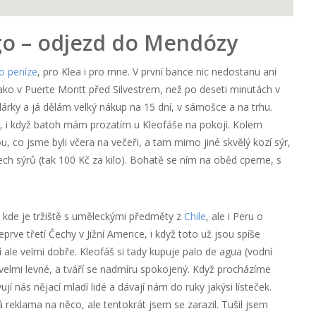
ago – odjezd do Mendózy
o peníze
, pro Klea i pro mne. V první bance nic nedostanu ani
ko v Puerte Montt před Silvestrem, než po deseti minutách v
 dárky a já dělám velký nákup na 15 dní, v sámošce a na trhu.
, i když batoh mám prozatím u Kleofáše na pokoji. Kolem
u, co jsme byli včera na večeři, a tam mimo jiné skvělý kozí sýr,
šech sýrů (tak 100 Kč za kilo). Bohatě se ním na oběd cpeme, s
 kde je tržiště s uměleckými předměty z
Chile
, ale i Peru o
prve třetí Čechy v Jižní Americe, i když toto už jsou spíše
í ale velmi dobře. Kleofáš si tady kupuje palo de agua (vodní
velmi levné, a tváří se nadmíru spokojený. Když procházíme
ují nás nějací mladí lidé a dávají nám do ruky jakýsi lísteček.
á reklama na něco, ale tentokrát jsem se zarazil. Tušil jsem