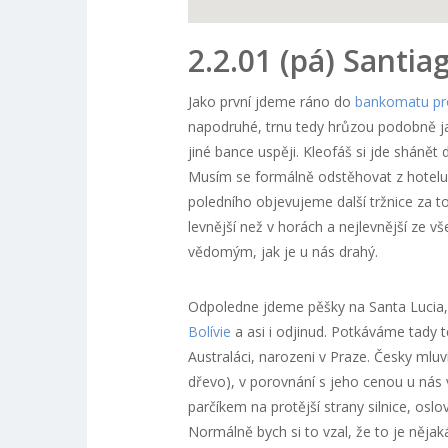
2.2.01 (pá) Santi
Jako první jdeme ráno do
bankomatu pr
napodruhé, trnu tedy hrůzou podobně ja
jiné bance uspěji. Kleofáš si jde shánět
Musím se formálně odstěhovat z hotelu
poledního objevujeme další tržnice za to
levnější než v horách a nejlevnější ze v
vědomým, jak je u nás drahý.
Odpoledne jdeme pěšky na Santa Lucia,
Bolívie
a asi i odjinud. Potkáváme tady te
Australáci, narozeni v Praze. Česky mluv
dřevo), v porovnání s jeho cenou u nás 
parčíkem na protější strany silnice, oslov
Normálně bych si to vzal, že to je nějak