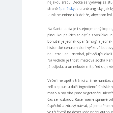
nějakou zradu. Děcka se vydávají za stu
straně
španělsky
, z druhé anglicky. Jak b
jazyk neumíme tak dobře, abychom byli
Na Santa Lucia je i stejnojmenný kopec
plnou koupajících se dětí a s vyhlídkou n
bohužel je jednak opar (smog) a jedna
historické centrum cloní výškové budov
na Cerro San Cristobal, převyšující okolí
Na vrcholu je třiceti metrová socha Pan
já odjedu, a on nebude mít před odjezd
Večeříme opět v tržnici známé humitas a
zelí a spoustu další ingrediencí. Chilské
maso a my oba jsme vegetariáni. Kleofá
čas se rozloučit. Ruce máme špinavé od
úspěchů a zdravý návrat, já jemu šťast
ve tři čtvrtě na deset jede noční auto