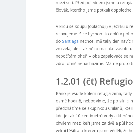
mezi sutí. Před polednem jsme u refugia
člověk, kterého jsme potkali dopoledne, 
V klidu se koupu (oplachuji) v jezírku 
relaxujeme. Sice bychom to dolů v poho
do
Santiaga
nechce, mě taky den navíc n
zmizela, ale i tak něco malinko zásob tu
nepočítám oheň – oba zapalovače se nám
zdroj ohně nenacházíme. Máme proto trv
1.2.01 (čt) Refugi
Ráno je všude kolem refugia zima, tady 
osmé hodině, neboť víme, že po silnici 
předcházíme se skupinkou Chilanů, kteří
kde je tak 10 centimetrů vody a kterého 
chvílemi mezi keři jsme za dvě a půl hodi
velmi těšili a o kterém jsme věděli, že 