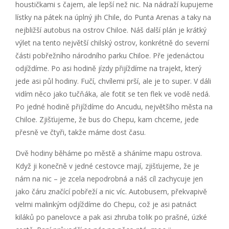
houstičkami s čajem, ale lepší než nic. Na nádraží kupujeme
lístky na pátek na úplný jih Chile, do Punta Arenas a taky na
nejbližší autobus na ostrov Chiloe. Náš další plán je krátký
výlet na tento největší chilský ostrov, konkrétně do severní
části pobřežního národního parku Chiloe. Pře jedenáctou
odjíždíme. Po asi hodině jízdy přijíždíme na trajekt, který
jede asi půl hodiny. Fučí, chvílemi prší, ale je to super. V dáli
vidím něco jako tučňáka, ale fotit se ten flek ve vodě nedá.
Po jedné hodině přijíždíme do Ancudu, největšího města na
Chiloe. Zjišťujeme, že bus do Chepu, kam chceme, jede
přesně ve čtyři, takže máme dost času.
Dvě hodiny běháme po městě a sháníme mapu ostrova.
Když ji konečně v jedné cestovce mají, zjišťujeme, že je
nám na nic – je zcela nepodrobná a náš cíl zachycuje jen
jako čáru značící pobřeží a nic víc. Autobusem, překvapivě
velmi malinkým odjíždíme do Chepu, což je asi patnáct
kiláků po panelovce a pak asi zhruba tolik po prašné, úzké