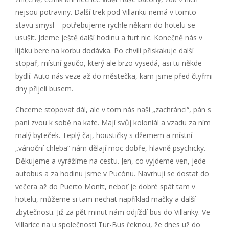
nejsou potraviny. Další trek pod Villariku nemá v tomto
stavu smysl – potřebujeme rychle někam do hotelu se
usušit. Jdeme ještě další hodinu a furt nic. Konečně nás v
lijáku bere na korbu dodávka. Po chvíli přiskakuje další
stopař, místní gaučo, který ale brzo vysedá, asi tu někde
bydlí. Auto nás veze až do městečka, kam jsme před čtyřmi
dny přijeli busem.
Chceme stopovat dál, ale v tom nás naši „zachránci“, pán s
paní zvou k sobě na kafe. Mají svůj koloniál a vzadu za ním
malý byteček. Teplý čaj, houstičky s džemem a místní
„vánoční chleba“ nám dělají moc dobře, hlavně psychicky.
Děkujeme a vyrážíme na cestu. Jen, co vyjdeme ven, jede
autobus a za hodinu jsme v Pucónu. Navrhuji se dostat do
večera až do Puerto Montt, neboť je dobré spát tam v
hotelu, můžeme si tam nechat například mačky a další
zbytečnosti. Již za pět minut nám odjíždí bus do Villariky. Ve
Villarice na u společnosti Tur-Bus řeknou, že dnes už do