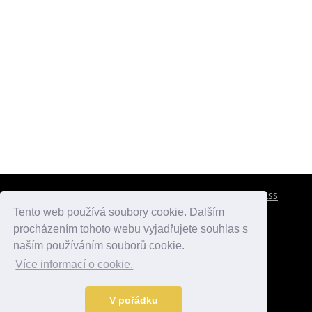
CESTOVNÍ POJIŠTĚNÍ
KONTAKTY
REKLAMA
RSS
Tento web používá soubory cookie. Dalším
procházením tohoto webu vyjadřujete souhlas s
atlasmest.cz
atlaspamatek.info
atlaszemi.info
naším používáním souborů cookie.
Více informací o cookie.
© 2005 - 2026 Desperado.cz. Všechna práva vyhrazena.
Data o počasí jsou přebírána z
OpenWeather
.
V pořádku
Kontakt:
mail@desperado.cz