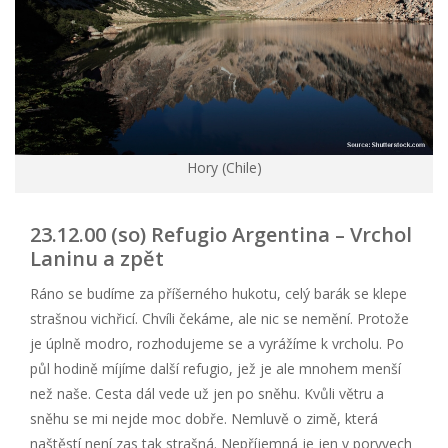
Hory (Chile)
23.12.00 (so) Refugio Argentina – Vrchol
Laninu a zpět
Ráno se budíme za příšerného hukotu, celý barák se klepe
strašnou vichřicí. Chvíli čekáme, ale nic se nemění. Protože
je úplně modro, rozhodujeme se a vyrážíme k vrcholu. Po
půl hodině míjíme další refugio, jež je ale mnohem menší
než naše. Cesta dál vede už jen po sněhu. Kvůli větru a
sněhu se mi nejde moc dobře. Nemluvě o zimě, která
naštěstí není zas tak strašná. Nepříjemná je jen v poryvech