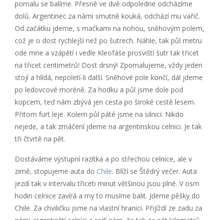
pomalu se balíme. Přesně ve dvě odpoledne odcházíme
dolů. Argentinec za námi smutně kouká, odchází mu vařič.
Od začátku jdeme, s mačkami na nohou, sněhovým polem,
což je o dost rychlejší než po šutrech. Náhle, tak půl metru
ode mne a vzápětí i vedle Kleofáše prosviští šutr tak třicet
na třicet centimetrů! Dost drsný! Zpomalujeme, vždy jeden
stojí a hlídá, nepoletí-li další. Sněhové pole končí, dál jdeme
po ledovcové moréně. Za hodku a půl jsme dole pod
kopcem, teď nám zbývá jen cesta po široké cestě lesem.
Přitom furt leje. Kolem půl páté jsme na silnici. Nikdo
nejede, a tak zmáčení jdeme na argentinskou celnici. Je tak
tři čtvrtě na pět.
Dostáváme výstupní razítka a po střechou celnice, ale v
zimě, stopujeme auta do
Chile
. Blíží se Štědrý večer. Auta
jezdí tak v intervalu třiceti minut většinou jsou plné. V osm
hodin celnice zavírá a my to musíme balit. Jdeme pěšky do
Chile. Za chviličku jsme na vlastní hranici. Přijíždí ze zadu za