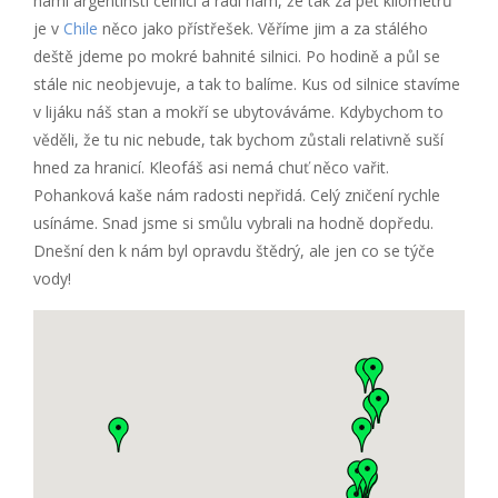
námi argentinští celníci a radí nám, že tak za pět kilometrů
je v
Chile
něco jako přístřešek. Věříme jim a za stálého
deště jdeme po mokré bahnité silnici. Po hodině a půl se
stále nic neobjevuje, a tak to balíme. Kus od silnice stavíme
v lijáku náš stan a mokří se ubytováváme. Kdybychom to
věděli, že tu nic nebude, tak bychom zůstali relativně suší
hned za hranicí. Kleofáš asi nemá chuť něco vařit.
Pohanková kaše nám radosti nepřidá. Celý zničení rychle
usínáme. Snad jsme si smůlu vybrali na hodně dopředu.
Dnešní den k nám byl opravdu štědrý, ale jen co se týče
vody!