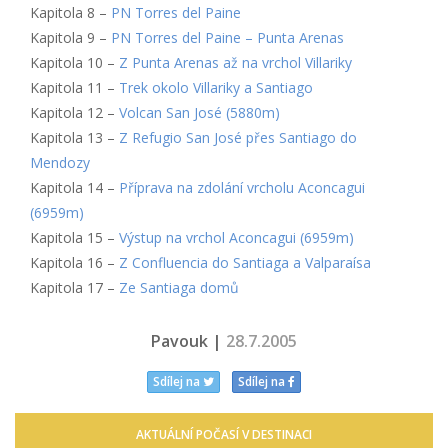
Kapitola 8 –
PN Torres del Paine
Kapitola 9 –
PN Torres del Paine – Punta Arenas
Kapitola 10 –
Z Punta Arenas až na vrchol Villariky
Kapitola 11 –
Trek okolo Villariky a Santiago
Kapitola 12 –
Volcan San José (5880m)
Kapitola 13 –
Z Refugio San José přes Santiago do
Mendozy
Kapitola 14 –
Příprava na zdolání vrcholu Aconcagui
(6959m)
Kapitola 15 –
Výstup na vrchol Aconcagui (6959m)
Kapitola 16 –
Z Confluencia do Santiaga a Valparaísa
Kapitola 17 –
Ze Santiaga domů
Pavouk |
28.7.2005
Sdílej na
Sdílej na
AKTUÁLNÍ POČASÍ V DESTINACI