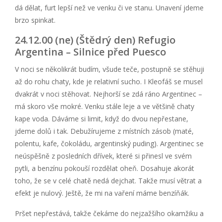
dá dělat, furt lepší než ve venku či ve stanu. Unavení jdeme
brzo spinkat.
24.12.00 (ne) (Štědrý den) Refugio
Argentina – Silnice před Puesco
V noci se několikrát budím, všude teče, postupně se stěhuji
až do rohu chaty, kde je relativní sucho. I Kleofáš se musel
dvakrát v noci stěhovat. Nejhorší se zdá ráno Argentinec –
má skoro vše mokré. Venku stále leje a ve většině chaty
kape voda. Dáváme si limit, když do dvou nepřestane,
jdeme dolů i tak. Debužírujeme z místních zásob (maté,
polentu, kafe, čokoládu, argentinský puding). Argentinec se
neúspěšně z posledních dřívek, které si přinesl ve svém
pytli, a benzínu pokouší rozdělat oheň. Dosahuje akorát
toho, že se v celé chatě nedá dejchat. Takže musí větrat a
efekt je nulový. Ještě, že mi na vaření máme benzíňák.
Pršet nepřestává, takže čekáme do nejzažšího okamžiku a