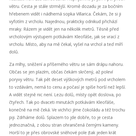
větru. Cesta je stále strmější. Kromě dozadu je za bočním
hřebenem vidět i nádherná sopka Villarica. Čekám, že si ji
vyfotím z vrcholu. Najednou, prakticky odnikud přichází
mraky. Rázem je vidět jen na několik metrů. Těsně před
vrcholovým výstupem potkávám Kleofáše, jak se vrací z
vrcholu. Místo, aby na mě čekal, vyšel na vrchol a teď míří
dolů.
Za mlhy, sněžení a příšerného větru se sám drápu nahoru.
Občas se jen plazím, občas čekám skrčený, až poleví
poryvy větru. Tak pět deset výškových metrů pod vrcholem
to vzdávám, nemá to cenu a počasí je spíše horší než lepší.
A vidět stejně nic není. Lezu dolů, místy opět doslova, po
čtyřech. Tak po dvaceti minutách potkávám Kleofáše,
konečně na mě čeká. Ve vichřici jíme čokoládu a též trochu
piji. Zdrháme dolů. Splazem to jde dobře, to je cesta
jednoznačná, z obou stran ohraničená černými kameny.
Horší to je přes obrovské sněhové pole (tak jeden krát