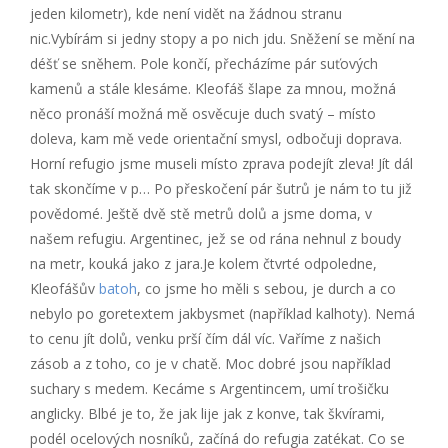
jeden kilometr), kde není vidět na žádnou stranu
nic.Vybírám si jedny stopy a po nich jdu. Sněžení se mění na
déšť se sněhem. Pole končí, přecházíme pár suťových
kamenů a stále klesáme. Kleofáš šlape za mnou, možná
něco pronáší možná mě osvěcuje duch svatý – místo
doleva, kam mě vede orientační smysl, odbočuji doprava.
Horní refugio jsme museli místo zprava podejít zleva! Jít dál
tak skončíme v p… Po přeskočení pár šutrů je nám to tu již
povědomé. Ještě dvě stě metrů dolů a jsme doma, v
našem refugiu. Argentinec, jež se od rána nehnul z boudy
na metr, kouká jako z jara.Je kolem čtvrté odpoledne,
Kleofášův
batoh
, co jsme ho měli s sebou, je durch a co
nebylo po goretextem jakbysmet (například kalhoty). Nemá
to cenu jít dolů, venku prší čím dál víc. Vaříme z našich
zásob a z toho, co je v chatě. Moc dobré jsou například
suchary s medem. Kecáme s Argentincem, umí trošičku
anglicky. Blbé je to, že jak lije jak z konve, tak škvírami,
podél ocelových nosníků, začíná do refugia zatékat. Co se