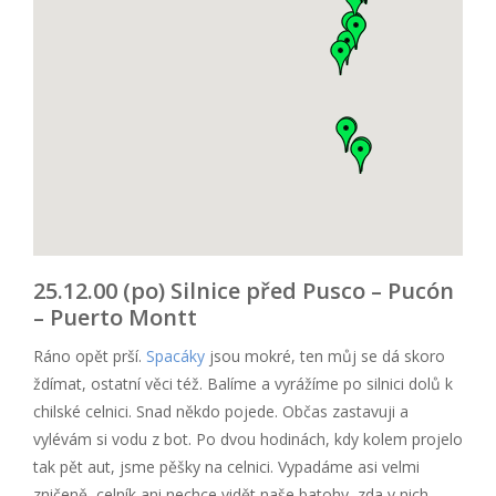
25.12.00 (po) Silnice před Pusco – Pucón
– Puerto Montt
Ráno opět prší.
Spacáky
jsou mokré, ten můj se dá skoro
ždímat, ostatní věci též. Balíme a vyrážíme po silnici dolů k
chilské celnici. Snad někdo pojede. Občas zastavuji a
vylévám si vodu z bot. Po dvou hodinách, kdy kolem projelo
tak pět aut, jsme pěšky na celnici. Vypadáme asi velmi
zničeně, celník ani nechce vidět naše batohy, zda v nich