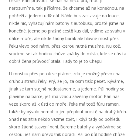
cestě. Paní průvodčí se nás na něco ptá, moc ji
nerozumíme, tak ji říkáme, že chceme až na konečnou, na
pobřeží a jedem tudíž dál. Náhle bus zastavuje na louce,
nikde nic, vyhazují nám batohy z autobusu, prostě jsme na
konečné. Jdeme po prašné cestě kus dál, vidíme ze svahu v
dálce moře, ale nikde žádný barák ale hlavně most přes
řeku vlevo pod námi, přes kterou nutně musíme. Nu což,
vracíme se tak hodinu chůze zpátky do místa, kde se nás ta
dobrá žena průvodčí ptala. Tady to je to Chepu.
U mostku přes potok se ptáme, zda je možný převoz na
druhou stranu řeky. Prý, že jo, za osm tisíc peset. Kýváme,
jinak se tam stejně nedostaneme, a jedeme. Půl hodiny se
plavíme na barce, jež má vzadu závěsný motor. Pán nás
veze skoro až k ústí do moře, řeka má totiž fůru ramen,
takže by bývalo nemohlo jen přeplout prostě na druhý břeh.
Snad nás zítra někdo vezme zpět, i když tady od pohledu
skoro žádné stavení není. Bereme batohy a vydáváme se
cestou, jež nám převozník poradil. Asi po půl hodině chůze