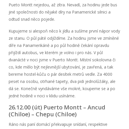
Pueto Montt nejedou, až zítra. Nevadí, za hodinu jede bus
jiné společnosti do nějaké díry na Panamerické silnici a
odtud snad něco pojede.
Kupujeme si alespoň něco k jídlu a sušíme první nápor vody
ze stanu. O půl páté odjíždíme. Za hodinu jsme ve zmíněné
díře na Panamerikáně a po půl hodině čekání opravdu
přijíždí autobus, ve kterém je volno i pro nás. V půl
dvanácté v noci jsme v Puerto Montt. Místní sokolovna či
co, kde mělo být nejlevnější ubytování, je zavřená, a tak
bereme hostel-kůču o pár desítek metrů vedle. Za 4000
peset na osobu, otrhané tapety, dva pidi jednolůžáky, ale
dá se. Konečně vyndáváme vše mokré, koupeme se a po
jedné hodině v noci v klidu usínáme.
26.12.00 (út) Puerto Montt – Ancud
(Chiloe) – Chepu (Chiloe)
Ráno nás paní domácí překvapuje snídaní, respektive