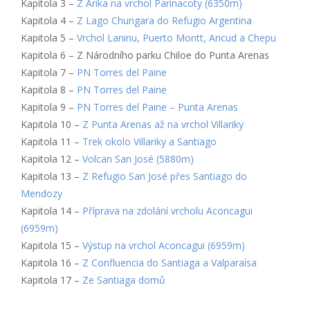
Kapitola 3 –
Z Arika na vrchol Parinacoty (6350m)
Kapitola 4 –
Z Lago Chungara do Refugio Argentina
Kapitola 5 –
Vrchol Laninu, Puerto Montt, Ancud a Chepu
Kapitola 6 – Z Národního parku Chiloe do Punta Arenas
Kapitola 7 –
PN Torres del Paine
Kapitola 8 –
PN Torres del Paine
Kapitola 9 –
PN Torres del Paine – Punta Arenas
Kapitola 10 –
Z Punta Arenas až na vrchol Villariky
Kapitola 11 –
Trek okolo Villariky a Santiago
Kapitola 12 –
Volcan San José (5880m)
Kapitola 13 –
Z Refugio San José přes Santiago do
Mendozy
Kapitola 14 –
Příprava na zdolání vrcholu Aconcagui
(6959m)
Kapitola 15 –
Výstup na vrchol Aconcagui (6959m)
Kapitola 16 –
Z Confluencia do Santiaga a Valparaísa
Kapitola 17 –
Ze Santiaga domů