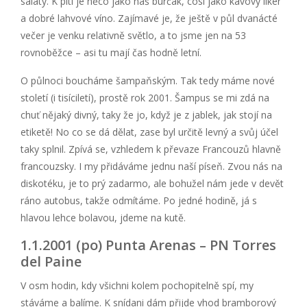
saláty. K pití je něco jako náš burčák, cosi jako kávový likér
a dobré lahvové víno. Zajímavé je, že ještě v půl dvanácté
večer je venku relativně světlo, a to jsme jen na 53
rovnoběžce – asi tu mají čas hodně letní.
O půlnoci boucháme šampaňským. Tak tedy máme nové
století (i tisíciletí), prostě rok 2001. Šampus se mi zdá na
chuť nějaký divný, taky že jo, když je z jablek, jak stojí na
etiketě! No co se dá dělat, zase byl určitě levný a svůj účel
taky splnil. Zpívá se, vzhledem k převaze Francouzů hlavně
francouzsky. I my přidáváme jednu naší píseň. Zvou nás na
diskotéku, je to prý zadarmo, ale bohužel nám jede v devět
ráno autobus, takže odmítáme. Po jedné hodině, já s
hlavou lehce bolavou, jdeme na kutě.
1.1.2001 (po) Punta Arenas – PN Torres
del Paine
V osm hodin, kdy všichni kolem pochopitelně spí, my
stáváme a balíme. K snídani dám přijde vhod bramborový