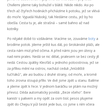
Chvílemi jdeme taky bohužel v blátě. Nikde nikdo. Asi po
třech až čtyřech hodinách přicházíme k potoku, jež se vlévá
do moře. Vypadá hluboký, tak hledáme cestu, jež by ho
obešla. Cesta tu je, ale strašná – samé bahno až nad
kotníky.
Po nějaké době to vzdáváme. Vracíme se, zouváme
boty
a
brodíme potok. Jdeme ještě kus dál, po širokánské pláži, ale
cesta nám mizí před očima. A před námi jsou jen útesy a
nad nimi prales. Nedá se nic dělat, pralesem se bez cesty jít
nedá. Cestou zpátky Kleofáš u jednoho poloostrova, jež se
za přílivu mění na ostrov, nachází ceduli „hnízdiště
tučňáků“, ale asi budou z druhé strany, od moře, a kromě
toho zrovna stoupá příliv. Ve dvě jsme zpět u stanu. Balíme
a jdeme zpět k řece. V jednom baráčku se ptám na možný
převoz. Děda automaticky povídá: „Beze všeho“. Bere
kanistr s palivem a my opět za osm tisíc pesos plujeme
zpět do Chepu.V půl šesté jede bus, co jsme s ním včera