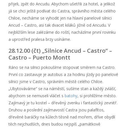
přijeli, zpět do Ancudu. Abychom ušetřili za hotel, a jelikož
já se chci ještě podívat do Castra, správního města celého
Chiloe, necháme se vyhodit jen na hlavní panelové silnici
Ancud – Castro, asi tak dvacet kiláků jižně od Ancudu. V
nejbližším lese zalézáme do roští, nacházíme první rovinku
a uprostřed pralesa brzy usínáme.
28.12.00 (čt) „Silnice Ancud – Castro“ –
Castro – Puerto Montt
Ráno se na silnici pokoušíme stopovat směrem na Castro.
První co zastavuje je autobus a za hodinu jízdy po panelové
silnici jsme v Castro, správním městě celého Chiloe.
„Ubytováváme“ se na náměstí, sušíme stan a každý zvlášť,
abychom se nemuseli vláčet s
batohy
, si prohlížíme město.
Zajímavý je tu kostel – dřevěný zvenku i fantastický zevnitř.
Druhou a poslední zajímavostí Castra jsou palafítos,
dřevěné baráčky na kůlech těsně nad mořem, dříve obydlí
těch nejchudších, dnes budou nejspíš „památkově