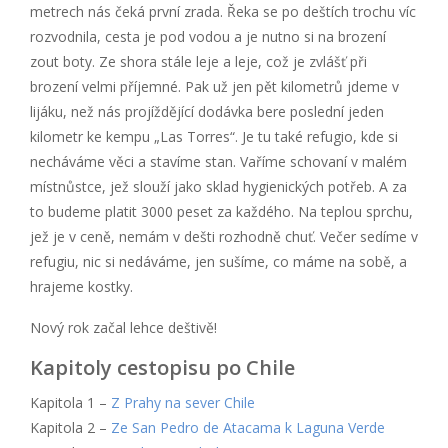
metrech nás čeká první zrada. Řeka se po deštích trochu víc
rozvodnila, cesta je pod vodou a je nutno si na brození
zout boty. Ze shora stále leje a leje, což je zvlášť při
brození velmi příjemné. Pak už jen pět kilometrů jdeme v
lijáku, než nás projíždějící dodávka bere poslední jeden
kilometr ke kempu „Las Torres“. Je tu také refugio, kde si
necháváme věci a stavíme stan. Vaříme schovaní v malém
místnůstce, jež slouží jako sklad hygienických potřeb. A za
to budeme platit 3000 peset za každého. Na teplou sprchu,
jež je v ceně, nemám v dešti rozhodně chuť. Večer sedíme v
refugiu, nic si nedáváme, jen sušíme, co máme na sobě, a
hrajeme kostky.
Nový rok začal lehce deštivě!
Kapitoly cestopisu po Chile
Kapitola 1 –
Z Prahy na sever Chile
Kapitola 2 –
Ze San Pedro de Atacama k Laguna Verde