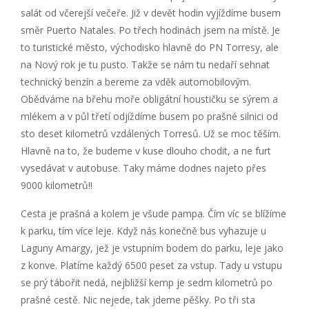
salát od včerejší večeře. Již v devět hodin vyjíždíme busem
směr Puerto Natales. Po třech hodinách jsem na místě. Je
to turistické město, východisko hlavně do PN Torresy, ale
na Nový rok je tu pusto. Takže se nám tu nedaří sehnat
technický benzín a bereme za vděk automobilovým.
Obědváme na břehu moře obligátní houstičku se sýrem a
mlékem a v půl třetí odjíždíme busem po prašné silnici od
sto deset kilometrů vzdálených Torresů. Už se moc těším.
Hlavně na to, že budeme v kuse dlouho chodit, a ne furt
vysedávat v autobuse. Taky máme dodnes najeto přes
9000 kilometrů!!
Cesta je prašná a kolem je všude pampa. Čím víc se blížíme
k parku, tím více leje. Když nás konečně bus vyhazuje u
Laguny Amargy, jež je vstupním bodem do parku, leje jako
z konve. Platíme každý 6500 peset za vstup. Tady u vstupu
se prý tábořit nedá, nejbližší kemp je sedm kilometrů po
prašné cestě. Nic nejede, tak jdeme pěšky. Po tři sta