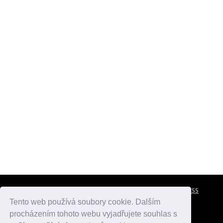
CESTOVNÍ POJIŠTĚNÍ
KONTAKTY
REKLAMA
RSS
Tento web používá soubory cookie. Dalším
procházením tohoto webu vyjadřujete souhlas s
atlasmest.cz
atlaspamatek.info
atlaszemi.info