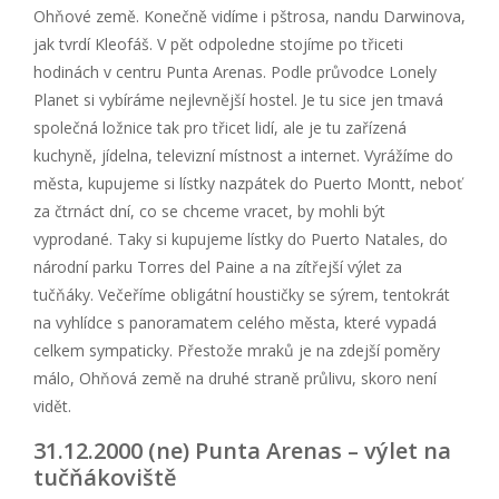
Ohňové země. Konečně vidíme i pštrosa, nandu Darwinova,
jak tvrdí Kleofáš. V pět odpoledne stojíme po třiceti
hodinách v centru Punta Arenas. Podle průvodce Lonely
Planet si vybíráme nejlevnější hostel. Je tu sice jen tmavá
společná ložnice tak pro třicet lidí, ale je tu zařízená
kuchyně, jídelna, televizní místnost a internet. Vyrážíme do
města, kupujeme si lístky nazpátek do Puerto Montt, neboť
za čtrnáct dní, co se chceme vracet, by mohli být
vyprodané. Taky si kupujeme lístky do Puerto Natales, do
národní parku Torres del Paine a na zítřejší výlet za
tučňáky. Večeříme obligátní houstičky se sýrem, tentokrát
na vyhlídce s panoramatem celého města, které vypadá
celkem sympaticky. Přestože mraků je na zdejší poměry
málo, Ohňová země na druhé straně průlivu, skoro není
vidět.
31.12.2000 (ne) Punta Arenas – výlet na
tučňákoviště