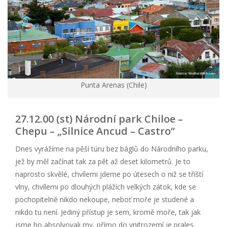
Punta Arenas (Chile)
27.12.00 (st) Národní park Chiloe –
Chepu – „Silnice Ancud – Castro“
Dnes vyrážíme na pěší túru bez báglů do Národního parku,
jež by měl začínat tak za pět až deset kilometrů. Je to
naprosto skvělé, chvílemi jdeme po útesech o niž se tříští
vlny, chvílemi po dlouhých plážích velkých zátok, kde se
pochopitelně nikdo nekoupe, neboť moře je studené a
nikdo tu není. Jediný přístup je sem, kromě moře, tak jak
jsme ho absolvovali my, přímo do vnitrozemí je prales.