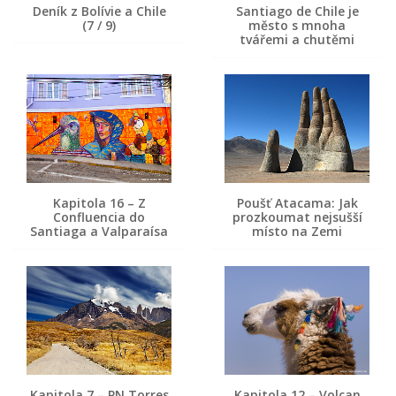
Deník z Bolívie a Chile
Santiago de Chile je
(7 / 9)
město s mnoha
tvářemi a chutěmi
Kapitola 16 – Z
Poušť Atacama: Jak
Confluencia do
prozkoumat nejsušší
Santiaga a Valparaísa
místo na Zemi
Kapitola 7 – PN Torres
Kapitola 12 – Volcan