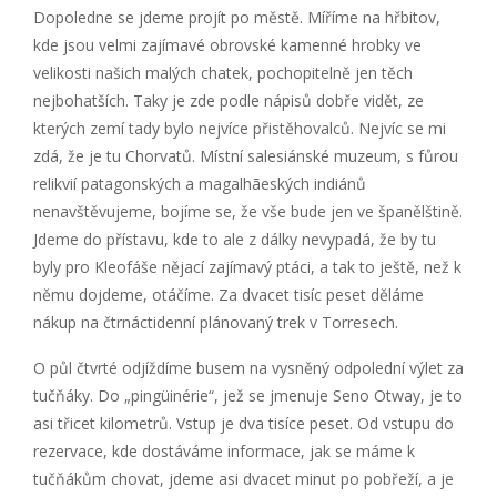
Dopoledne se jdeme projít po městě. Míříme na hřbitov,
kde jsou velmi zajímavé obrovské kamenné hrobky ve
velikosti našich malých chatek, pochopitelně jen těch
nejbohatších. Taky je zde podle nápisů dobře vidět, ze
kterých zemí tady bylo nejvíce přistěhovalců. Nejvíc se mi
zdá, že je tu Chorvatů. Místní salesiánské muzeum, s fůrou
relikvií patagonských a magalhãeských indiánů
nenavštěvujeme, bojíme se, že vše bude jen ve španělštině.
Jdeme do přístavu, kde to ale z dálky nevypadá, že by tu
byly pro Kleofáše nějací zajímavý ptáci, a tak to ještě, než k
němu dojdeme, otáčíme. Za dvacet tisíc peset děláme
nákup na čtrnáctidenní plánovaný trek v Torresech.
O půl čtvrté odjíždíme busem na vysněný odpolední výlet za
tučňáky. Do „pingüinérie“, jež se jmenuje Seno Otway, je to
asi třicet kilometrů. Vstup je dva tisíce peset. Od vstupu do
rezervace, kde dostáváme informace, jak se máme k
tučňákům chovat, jdeme asi dvacet minut po pobřeží, a je