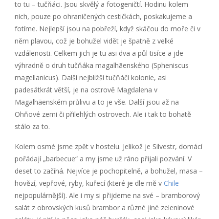
to tu – tučňáci. Jsou skvělý a fotogeničtí. Hodinu kolem
nich, pouze po ohraničených cestičkách, poskakujeme a
fotíme. Nejlepší jsou na pobřeží, když skáčou do moře či v
něm plavou, což je bohužel vidět je špatně z velké
vzdálenosti. Celkem jich je tu asi dva a půl tisíce a jde
výhradně o druh tučňáka magalhãenského (Spheniscus
magellanicus). Další nejbližší tučňáčí kolonie, asi
padesátkrát větší, je na ostrově Magdalena v
Magalhãenském průlivu a to je vše. Další jsou až na
Ohňové zemi či přilehlých ostrovech. Ale i tak to bohatě
stálo za to.
Kolem osmé jsme zpět v hostelu. Jelikož je Silvestr, domácí
pořádají „barbecue“ a my jsme už ráno přijali pozvání. V
deset to začíná. Nejvíce je pochopitelně, a bohužel, masa –
hovězí, vepřové, ryby, kuřecí (které je dle mě v
Chile
nejpopulárnější). Ale i my si přijdeme na své – bramborový
salát z obrovských kusů brambor a různé jiné zeleninové