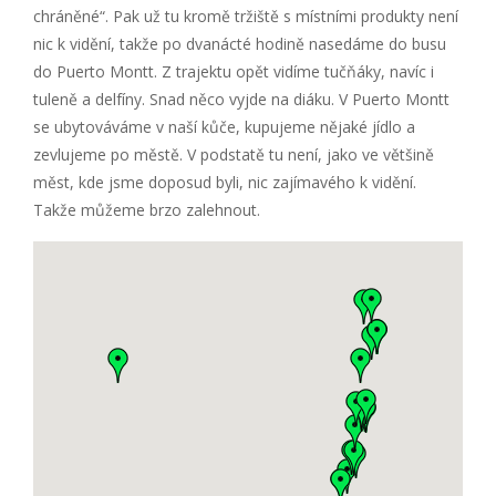
chráněné“. Pak už tu kromě tržiště s místními produkty není
nic k vidění, takže po dvanácté hodině nasedáme do busu
do Puerto Montt. Z trajektu opět vidíme tučňáky, navíc i
tuleně a delfíny. Snad něco vyjde na diáku. V Puerto Montt
se ubytováváme v naší kůče, kupujeme nějaké jídlo a
zevlujeme po městě. V podstatě tu není, jako ve většině
měst, kde jsme doposud byli, nic zajímavého k vidění.
Takže můžeme brzo zalehnout.