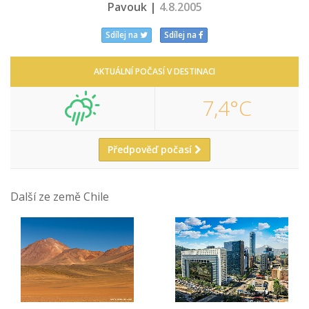
Pavouk |
4.8.2005
Sdílej na
Sdílej na
AKTUÁLNÍ POČASÍ V DESTINACI
7,4°C
Předpověď počasí
Další ze země Chile