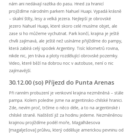
nám ani nedávají razítka do pasu. Hned za hranicí
projíždíme národním parkem Nahuel Huapi. Vypadá krásně
– skalní štíty, lesy a velká jezera. Nejlepší je obrovské
jezero Nahuel Huapi, které skoro celé musíme objet, ale
zase si ho můžeme vychutnat. Park končí, krajina je ještě
chvíli zajímavá, ale ještě než usínáme přijíždíme do pampy,
která zabírá celý spodek Argentiny. Tisíc kilometrů rovina,
nikde nic, jen tráva a ploty rozdělující obrovské pozemky.
Video, které běží na dobrou noc v autobuse, není o nic
zajímavější.
30.12.00 (so) Příjezd do Punta Arenas
Při ranním probuzení je venkovní krajina nezměněná – stále
pampa. Kolem poledne jsme na argentinsko-chilské hranici.
Zde, nevím proč, trčíme o něco déle, a to na argentinské i
chilské straně. Naštěstí již za hodinu jedeme. Nezměněnou
krajinou projíždíme podél moře, Magalhãesova
[magalješova] průlivu, který odděluje americkou pevninu od