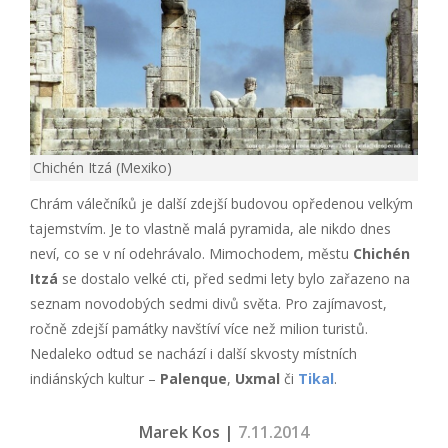
Chichén Itzá (Mexiko)
Chrám válečníků je další zdejší budovou opředenou velkým
tajemstvím. Je to vlastně malá pyramida, ale nikdo dnes
neví, co se v ní odehrávalo. Mimochodem, městu
Chichén
Itzá
se dostalo velké cti, před sedmi lety bylo zařazeno na
seznam novodobých sedmi divů světa. Pro zajímavost,
ročně zdejší památky navštíví více než milion turistů.
Nedaleko odtud se nachází i další skvosty místních
indiánských kultur –
Palenque
,
Uxmal
či
Tikal
.
Marek Kos |
7.11.2014