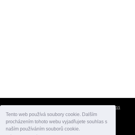
CESTOVNÍ POJIŠTĚNÍ
KONTAKTY
REKLAMA
RSS
Tento web používá soubory cookie. Dalším
procházením tohoto webu vyjadřujete souhlas s
atlasmest.cz
atlaspamatek.info
atlaszemi.info
naším používáním souborů cookie.