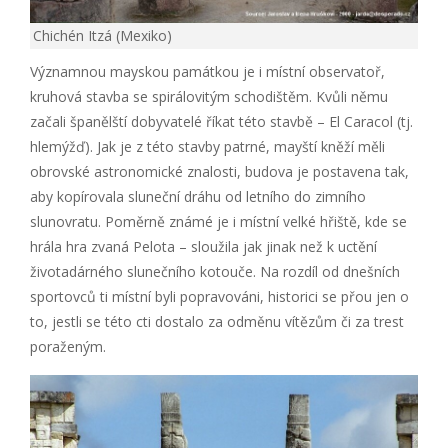
Chichén Itzá (Mexiko)
Významnou mayskou památkou je i místní observatoř,
kruhová stavba se spirálovitým schodištěm. Kvůli němu
začali španělští dobyvatelé říkat této stavbě – El Caracol (tj.
hlemýžď). Jak je z této stavby patrné, mayští kněží měli
obrovské astronomické znalosti, budova je postavena tak,
aby kopírovala sluneční dráhu od letního do zimního
slunovratu. Poměrně známé je i místní velké hřiště, kde se
hrála hra zvaná Pelota – sloužila jak jinak než k uctění
životadárného slunečního kotouče. Na rozdíl od dnešních
sportovců ti místní byli popravováni, historici se přou jen o
to, jestli se této cti dostalo za odměnu vítězům či za trest
poraženým.