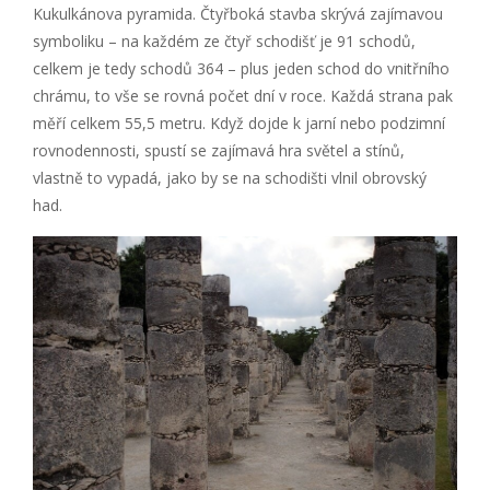
Kukulkánova pyramida. Čtyřboká stavba skrývá zajímavou
symboliku – na každém ze čtyř schodišť je 91 schodů,
celkem je tedy schodů 364 – plus jeden schod do vnitřního
chrámu, to vše se rovná počet dní v roce. Každá strana pak
měří celkem 55,5 metru. Když dojde k jarní nebo podzimní
rovnodennosti, spustí se zajímavá hra světel a stínů,
vlastně to vypadá, jako by se na schodišti vlnil obrovský
had.