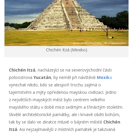
Chichén Itzá (Mexiko)
Chichén Itzá
, nacházející se na severovýchodní části
poloostrova
Yucatán
, by neměl při návštěvě
Mexik
a
vynechat nikdo, kdo se alespoň trochu zajímá o
tajemstvími a mýty opředenou mayskou civilizaci. Jedno
z největších mayských měst bylo centrem velkého
mayského státu v době mezi sedmým a třináctým stoletím.
Skvělé architektonické památky, ale i krvavé oběti bohům,
tak by se dalo ve zkratce mluvit o bájném městě
Chichén
Itzá
. Asi nejzajímavější z místních památek je takzvaná