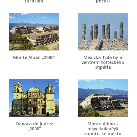
Yucatánu
počasí
Monte Albán „2000“
Mexická Tula byla
centrem toltéckého
impéria
Oaxaca de Juárez
Monte Albán -
„2000“
nejvelkolepější
zapotécké město