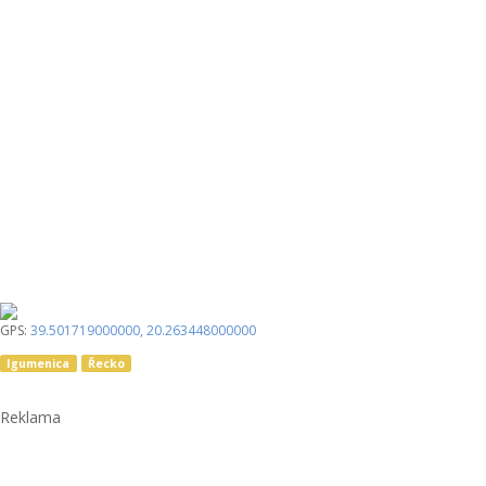
GPS:
39.501719000000
,
20.263448000000
Igumenica
Řecko
Reklama