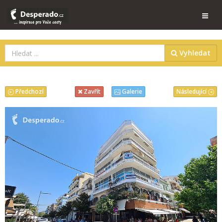
Vyhledat
Předchozí
Následující
Zavřít
Galerie