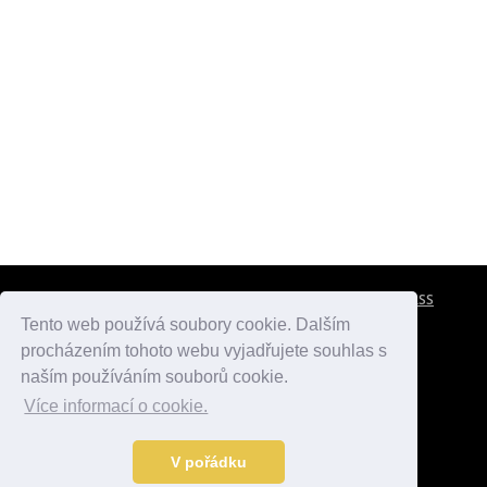
CESTOVNÍ POJIŠTĚNÍ
KONTAKTY
REKLAMA
RSS
Tento web používá soubory cookie. Dalším
procházením tohoto webu vyjadřujete souhlas s
atlasmest.cz
atlaspamatek.info
atlaszemi.info
naším používáním souborů cookie.
Více informací o cookie.
© 2005 - 2026 Desperado.cz. Všechna práva vyhrazena.
Data o počasí jsou přebírána z
OpenWeather
.
V pořádku
Kontakt:
mail@desperado.cz