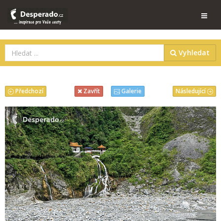
Vyhledat
Předchozí
Následující
Zavřít
Galerie