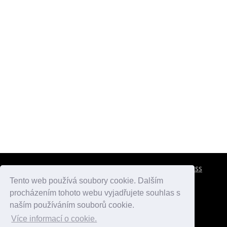
CESTOVNÍ POJIŠTĚNÍ
KONTAKTY
REKLAMA
RSS
Tento web používá soubory cookie. Dalším
procházením tohoto webu vyjadřujete souhlas s
atlasmest.cz
atlaspamatek.info
atlaszemi.info
naším používáním souborů cookie.
Více informací o cookie.
© 2005 - 2026 Desperado.cz. Všechna práva vyhrazena.