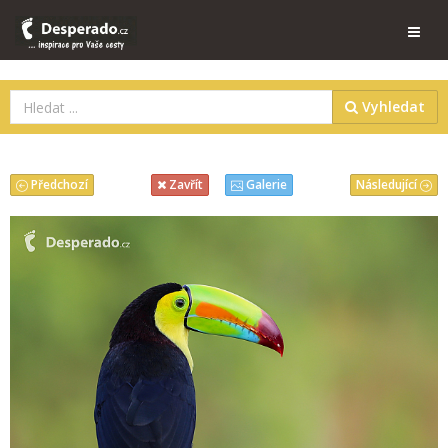
Vyhledat
Předchozí
Následující
Zavřít
Galerie