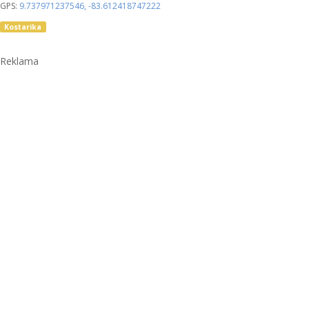
GPS:
9.737971237546
,
-83.612418747222
Kostarika
Reklama