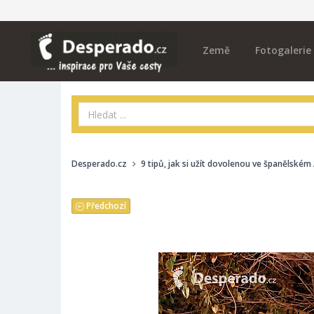
Země
Fotogalerie
Desperado.cz
9 tipů, jak si užít dovolenou ve španělském
Předchozí