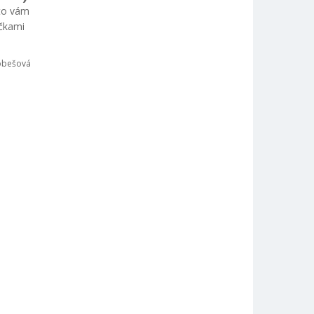
sto vám
ičkami
obešová