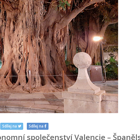
Sdílej na
Sdílej na
tonomní společenství Valencie – Španěl