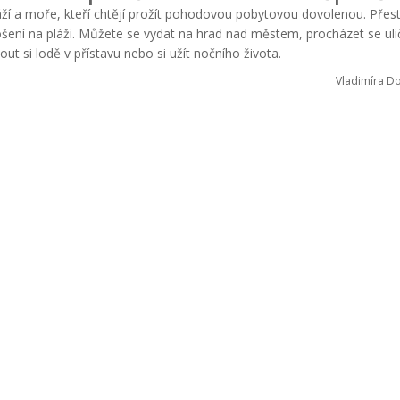
pláží a moře, kteří chtějí prožít pohodovou pobytovou dovolenou. Pře
ošení na pláži. Můžete se vydat na hrad nad městem, procházet se ul
ut si lodě v přístavu nebo si užít nočního života.
Vladimíra D