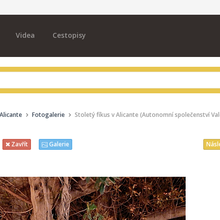
Videa
Cestopisy
 Alicante
Fotogalerie
Stoletý fíkus v Alicante (Autonomní společenství Va
Násl
Zavřít
Galerie