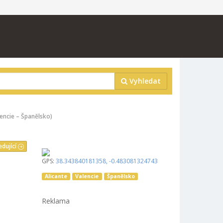
Vyhledat
lencie – Španělsko)
edující
GPS:
38.343840181358
,
-0.483081324743
Alicante
Valencie
Španělsko
Reklama