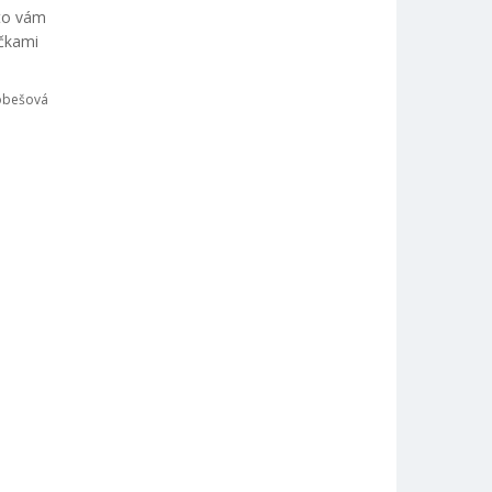
sto vám
ičkami
obešová