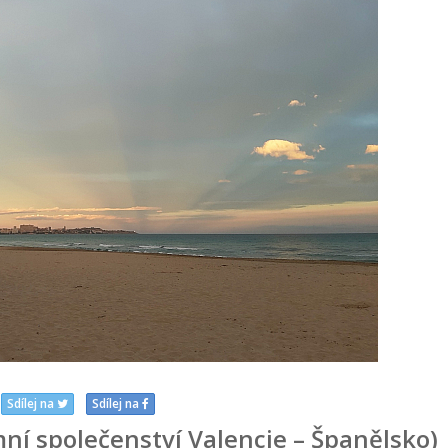
Sdílej na
Sdílej na
mní společenství Valencie – Španělsko)