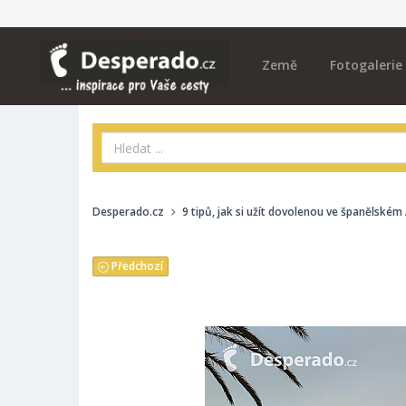
Země
Fotogalerie
Desperado.cz
9 tipů, jak si užít dovolenou ve španělském
Předchozí