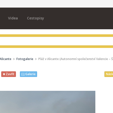
Videa
Cestopisy
 Alicante
Fotogalerie
Pláž v Alicante (Autonomní společenství Valencie – 
Násl
Zavřít
Galerie