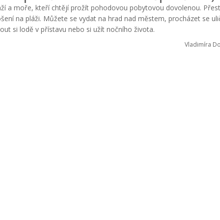
pláží a moře, kteří chtějí prožít pohodovou pobytovou dovolenou. Pře
ošení na pláži. Můžete se vydat na hrad nad městem, procházet se ul
ut si lodě v přístavu nebo si užít nočního života.
Vladimíra D