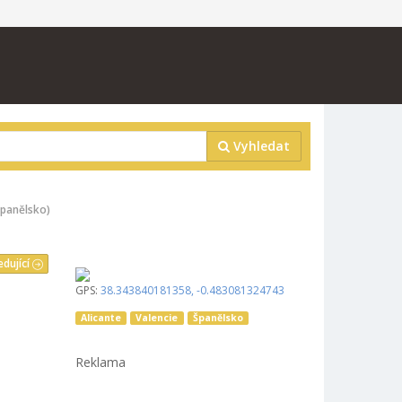
Vyhledat
Španělsko)
edující
GPS:
38.343840181358
,
-0.483081324743
Alicante
Valencie
Španělsko
Reklama