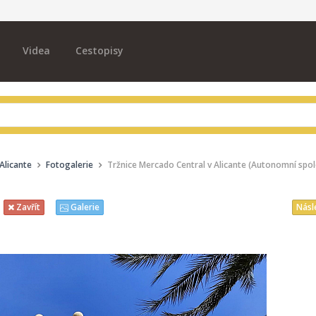
Videa
Cestopisy
 Alicante
Fotogalerie
Tržnice Mercado Central v Alicante (Autonomní spol
Násl
Zavřít
Galerie