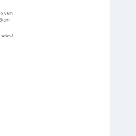
sto vám
ičkami
obešová