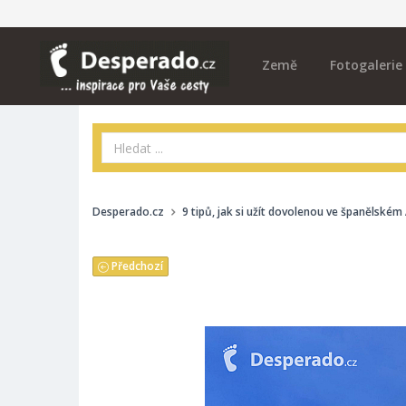
Země
Fotogalerie
Desperado.cz
9 tipů, jak si užít dovolenou ve španělském
Předchozí