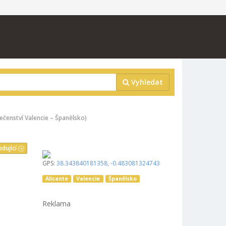
Vyhledat
ečenství Valencie – Španělsko)
edující
GPS:
38.343840181358
,
-0.483081324743
Alicante
Valencie
Španělsko
Reklama