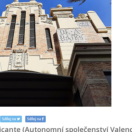
Sdílej na
Sdílej na
icante (Autonomní společenství Valenc