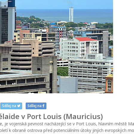
Sdílej na
Sdílej na
laide v Port Louis (Mauricius)
le, je vojenská pevnost nacházející se v Port Louis, hlavním městě Mau
toletí k obraně ostrova před potenciálními útoky jiných evropských mo