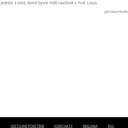
jedním z míst, které byste měli navštívit v Port Louis.
Jaroslav Hrušk
CESTOVNÍ POJIŠTĚNÍ
KONTAKTY
REKLAMA
RSS