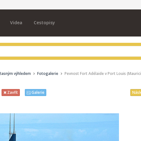
Videa
Cestopisy
 úžasným výhledem
Fotogalerie
Pevnost Fort Adélaide v Port Louis (Mauric
Násl
Zavřít
Galerie