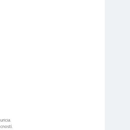
ricia.
cností.