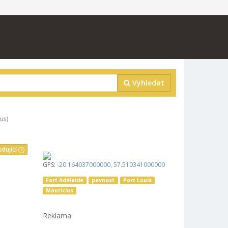
Vyhledat
ius)
edující
GPS:
-20.164037000000
,
57.510341000000
Fort Adélaide
pevnost
Port Louis
Mauricius
Reklama