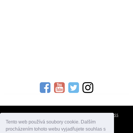
CESTOVNÍ POJIŠTĚNÍ
KONTAKTY
REKLAMA
RSS
Tento web používá soubory cookie. Dalším
procházením tohoto webu vyjadřujete souhlas s
atlasmest.cz
atlaspamatek.info
atlaszemi.info