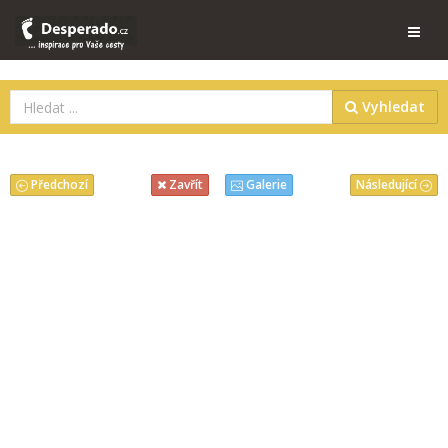
Vyhledat
Předchozí
Následující
Zavřít
Galerie