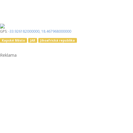
GPS:
-33.926182000000
,
18.467968000000
Kapské Město
JAR
Jihoafrická republika
Reklama