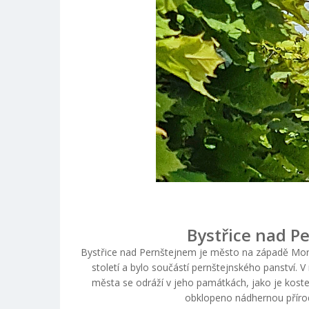
Bystřice nad P
Bystřice nad Pernštejnem je město na západě Moravy
století a bylo součástí pernštejnského panství.
města se odráží v jeho památkách, jako je kos
obklopeno nádhernou přírod