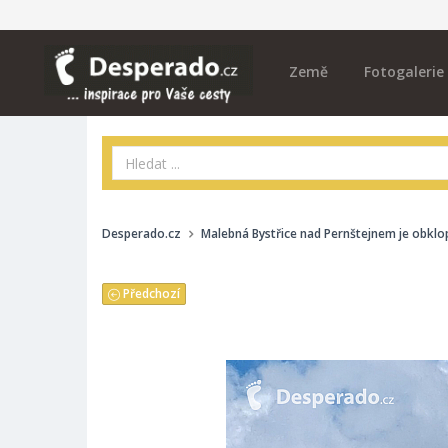
Země
Fotogalerie
Desperado.cz
Malebná Bystřice nad Pernštejnem je obkl
Předchozí