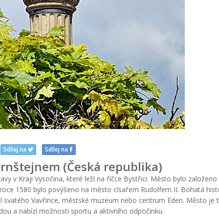
Sdílej na
Sdílej na
ernštejnem (Česká republika)
 v Kraji Vysočina, které leží na říčce Bystřici. Město bylo založeno 
 V roce 1580 bylo povýšeno na město císařem Rudolfem II. Bohatá hist
tel svatého Vavřince, městské muzeum nebo centrum Eden. Město je 
ou a nabízí možnosti sportu a aktivního odpočinku.