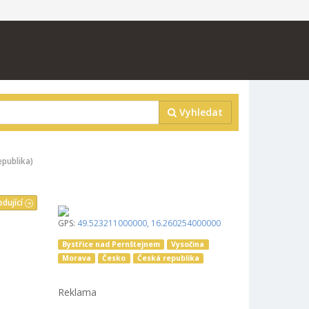
Vyhledat
epublika)
edující
GPS:
49.523211000000
,
16.260254000000
Bystřice nad Pernštejnem
Vysočina
Morava
Česko
Česká republika
Reklama