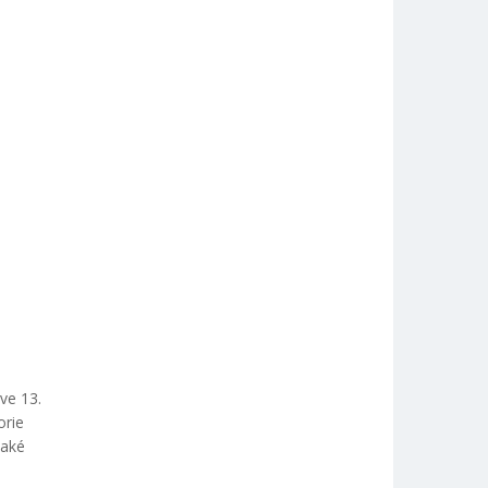
ve 13.
orie
také