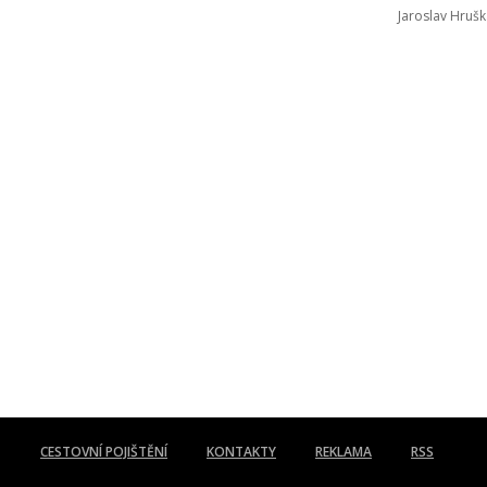
Jaroslav Hrušk
CESTOVNÍ POJIŠTĚNÍ
KONTAKTY
REKLAMA
RSS