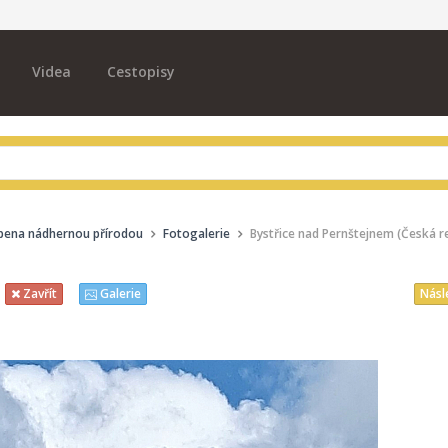
Videa
Cestopisy
opena nádhernou přírodou
Fotogalerie
Bystřice nad Pernštejnem (Česká r
Násl
Zavřít
Galerie