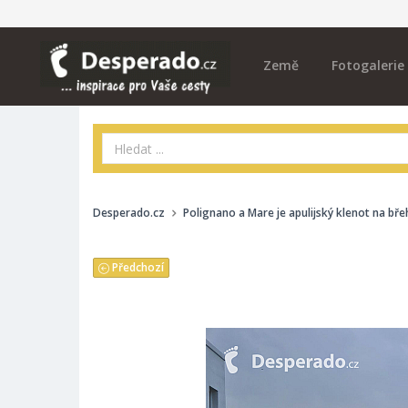
Země
Fotogalerie
Desperado.cz
Polignano a Mare je apulijský klenot na bř
Předchozí