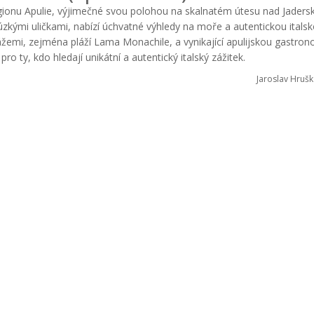
gionu Apulie, výjimečné svou polohou na skalnatém útesu nad Jader
zkými uličkami, nabízí úchvatné výhledy na moře a autentickou itals
žemi, zejména pláží Lama Monachile, a vynikající apulijskou gastrono
ro ty, kdo hledají unikátní a autentický italský zážitek.
Jaroslav Hrušk