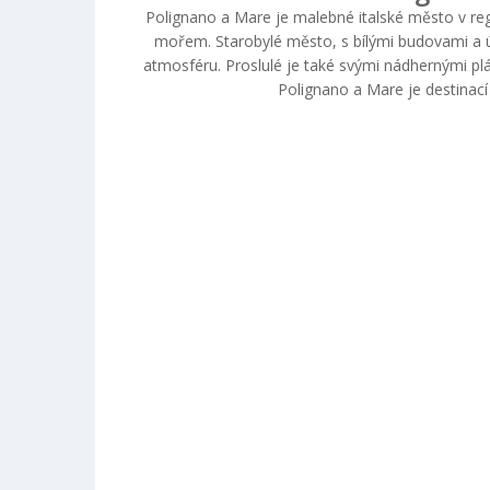
Polignano a Mare je malebné italské město v re
mořem. Starobylé město, s bílými budovami a ú
atmosféru. Proslulé je také svými nádhernými plá
Polignano a Mare je destinací p