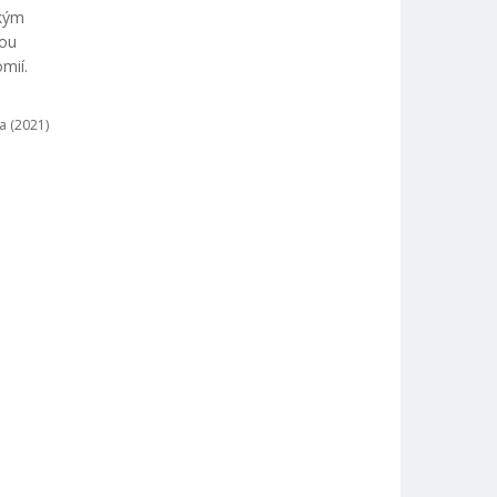
ským
kou
mií.
a (2021)