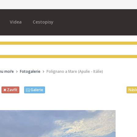
Videa
Cestopisy
ehu moře
Fotogalerie
Polignano a Mare (Apulie - Itálie)
Násl
Zavřít
Galerie