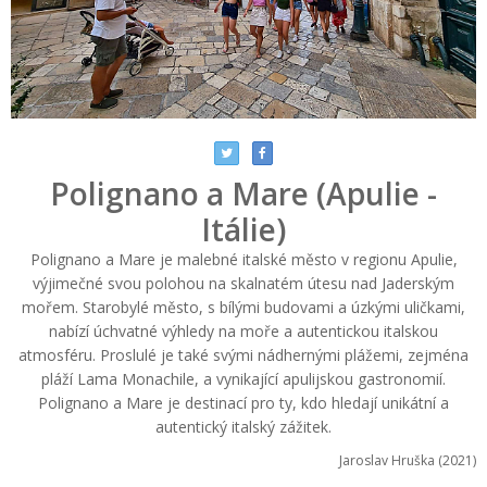
Polignano a Mare (Apulie -
Itálie)
Polignano a Mare je malebné italské město v regionu Apulie,
výjimečné svou polohou na skalnatém útesu nad Jaderským
mořem. Starobylé město, s bílými budovami a úzkými uličkami,
nabízí úchvatné výhledy na moře a autentickou italskou
atmosféru. Proslulé je také svými nádhernými plážemi, zejména
pláží Lama Monachile, a vynikající apulijskou gastronomií.
Polignano a Mare je destinací pro ty, kdo hledají unikátní a
autentický italský zážitek.
Jaroslav Hruška (2021)