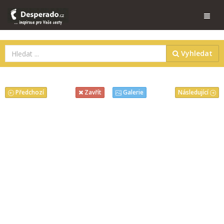
Vyhledat
Předchozí
Následující
Zavřít
Galerie