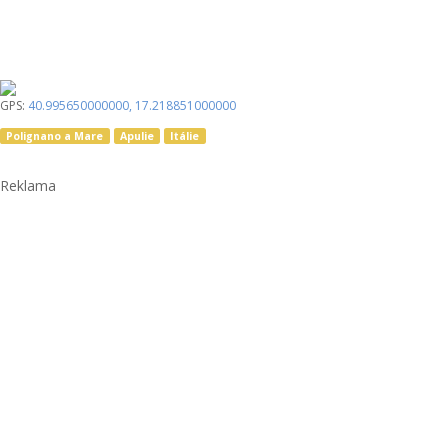
GPS:
40.995650000000
,
17.218851000000
Polignano a Mare
Apulie
Itálie
Reklama