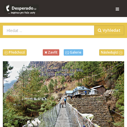
Vyhledat
Předchozí
Následující
Zavřít
Galerie