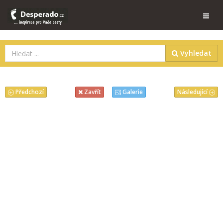
Vyhledat
Předchozí
Následující
Zavřít
Galerie