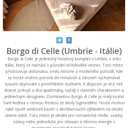
Borgo di Celle (Umbrie - Itálie)
Borgo di Celle je jedinečný hotelový komplex v Umbrii, v srdci
Itálie, který se nachází v původní středověké vesnici. Toto místo
představuje dokonalou směs historie a moderního pohodlí, kde
se hosté mohou ponořit do minulosti a zároveň vychutnávat
luxusní ubytování s prvotřídními službami. K dispozici je více než
dvacet pokojů a dva apartmány, každý s vlastním charakterem a
jedinečným designem. Dominantou Borgo di Celle je malý kostel
Sant'Andrea s cennou freskou ze školy Signorelliho. Hosté mohou
také využít venkovní bazén s dechberoucím výhledem na okolní
zelené údolí. Toto místo je ideální pro romantické chvíle, svatby,
oslavy nebo jednoduše pro relaxaci a obnovu energie v
malebném prostředí italské krajiny.