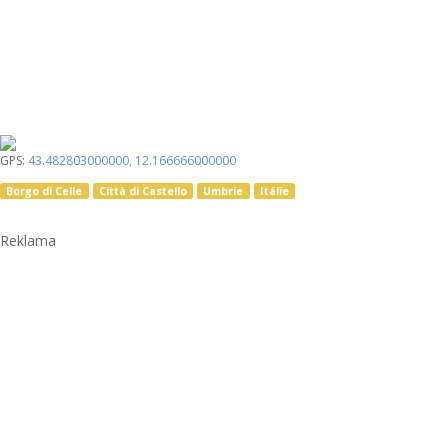
GPS:
43.482803000000
,
12.166666000000
Borgo di Celle
Città di Castello
Umbrie
Itálie
Reklama