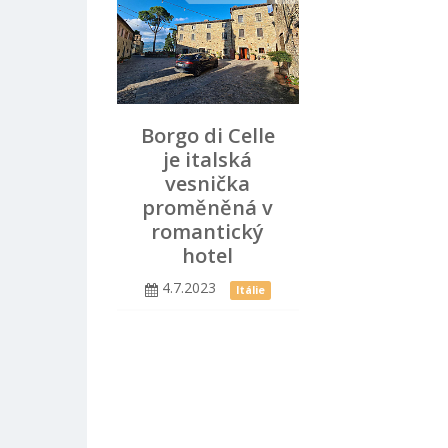
Borgo di Celle
je italská
vesnička
proměněná v
romantický
hotel
4.7.2023
Itálie