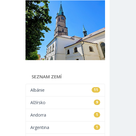
SEZNAM ZEMÍ
Albánie
11
Alžírsko
9
Andorra
1
Argentina
1