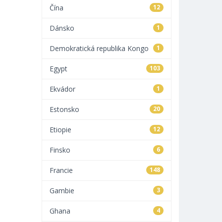
Čína
12
Dánsko
1
Demokratická republika Kongo
1
Egypt
103
Ekvádor
1
Estonsko
20
Etiopie
12
Finsko
6
Francie
148
Gambie
3
Ghana
4