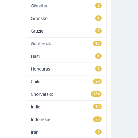
Gibraltar
2
Grónsko
1
Gruzie
7
Guatemala
13
Haiti
1
Honduras
5
Chile
29
Chorvatsko
134
Indie
14
Indonésie
23
Írán
2