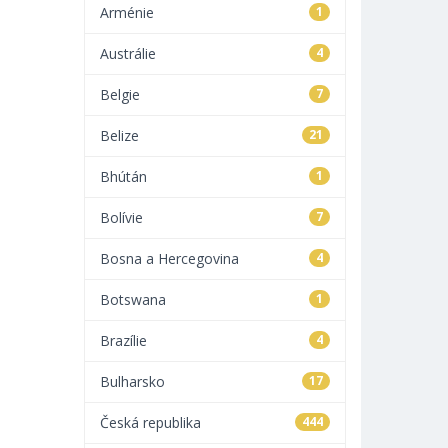
Arménie
1
Austrálie
4
Belgie
7
Belize
21
Bhútán
1
Bolívie
7
Bosna a Hercegovina
4
Botswana
1
Brazílie
4
Bulharsko
17
Česká republika
444