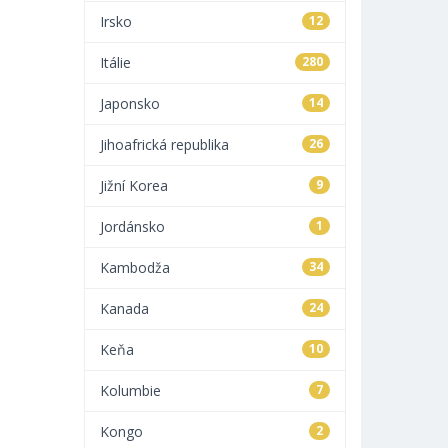
Irsko
12
Itálie
280
Japonsko
14
Jihoafrická republika
26
Jižní Korea
9
Jordánsko
1
Kambodža
34
Kanada
24
Keňa
10
Kolumbie
7
Kongo
2