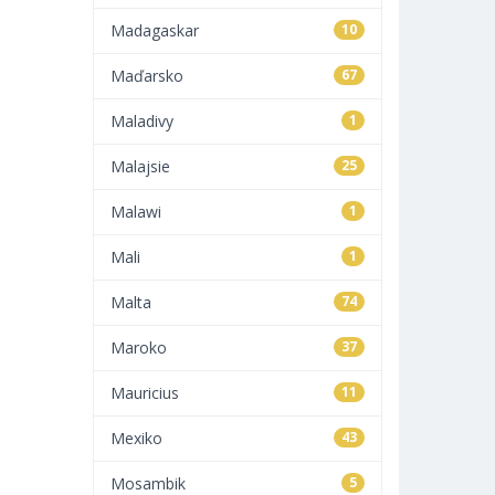
Madagaskar
10
Maďarsko
67
Maladivy
1
Malajsie
25
Malawi
1
Mali
1
Malta
74
Maroko
37
Mauricius
11
Mexiko
43
Mosambik
5