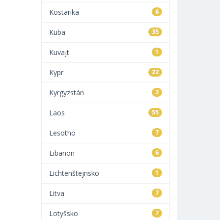
Kostarika
6
Kuba
35
Kuvajt
1
Kypr
22
Kyrgyzstán
2
Laos
55
Lesotho
7
Libanon
6
Lichtenštejnsko
1
Litva
7
Lotyšsko
7