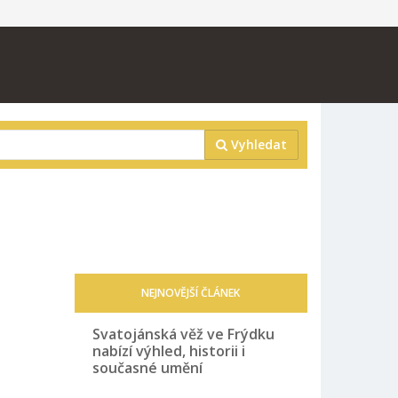
Vyhledat
NEJNOVĚJŠÍ ČLÁNEK
Svatojánská věž ve Frýdku
nabízí výhled, historii i
současné umění