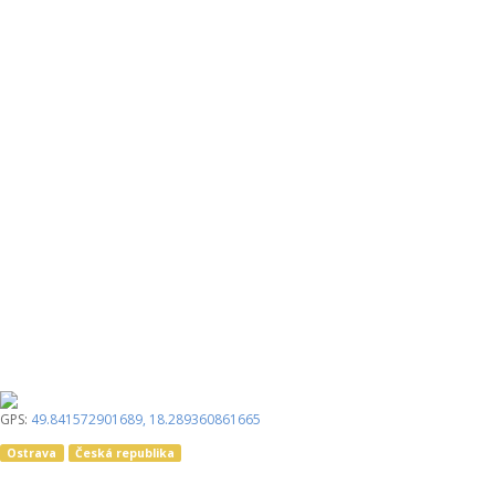
GPS:
49.841572901689
,
18.289360861665
Ostrava
Česká republika