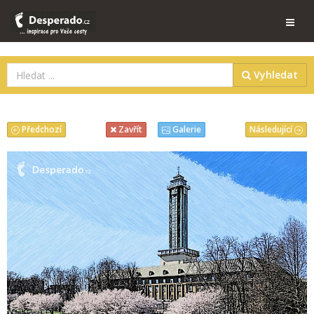
Vyhledat
Předchozí
Následující
Zavřít
Galerie