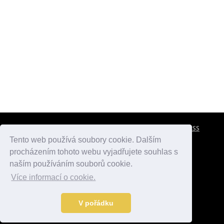
CESTOVNÍ POJIŠTĚNÍ
KONTAKTY
REKLAMA
RSS
Tento web používá soubory cookie. Dalším
procházením tohoto webu vyjadřujete souhlas s
atlasmest.cz
atlaspamatek.info
atlaszemi.info
naším používáním souborů cookie.
Více informací o cookie.
© 2005 - 2026 Desperado.cz. Všechna práva vyhrazena.
Data o počasí jsou přebírána z
OpenWeather
.
V pořádku
Kontakt:
mail@desperado.cz