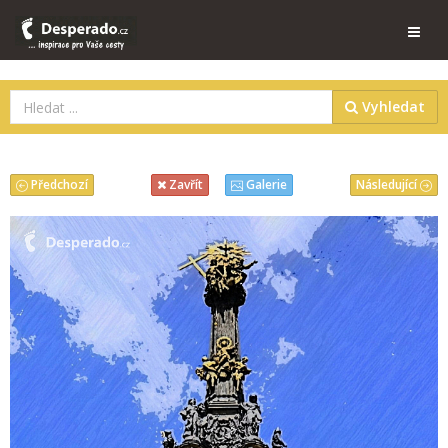
Vyhledat
Předchozí
Následující
Zavřít
Galerie