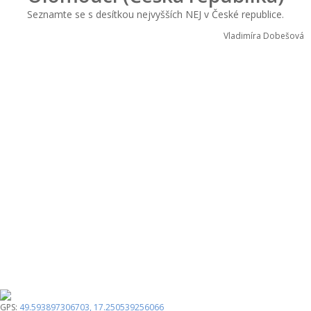
Seznamte se s desítkou nejvyšších NEJ v České republice.
Vladimíra Dobešová
GPS:
49.593897306703
,
17.250539256066