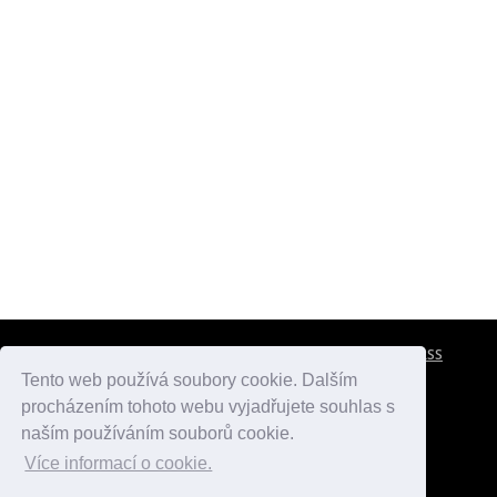
CESTOVNÍ POJIŠTĚNÍ
KONTAKTY
REKLAMA
RSS
Tento web používá soubory cookie. Dalším
procházením tohoto webu vyjadřujete souhlas s
atlasmest.cz
atlaspamatek.info
atlaszemi.info
naším používáním souborů cookie.
Více informací o cookie.
© 2005 - 2026 Desperado.cz. Všechna práva vyhrazena.